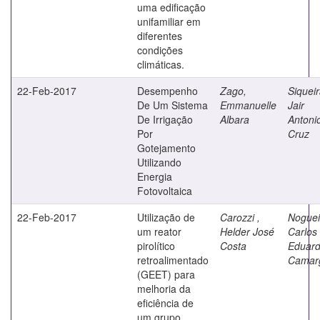
uma edificação
unifamiliar em
diferentes
condições
climáticas.
22-Feb-2017
Desempenho
Zago,
Siqueir
De Um Sistema
Emmanuelle
Jair
De Irrigação
Albara
Antoni
Por
Cruz
Gotejamento
Utilizando
Energia
Fotovoltaica
22-Feb-2017
Utilização de
Carozzi ,
Noguei
um reator
Helder José
Carlos
pirolítico
Costa
Eduar
retroalimentado
Camar
(GEET) para
melhoria da
eficiência de
um grupo