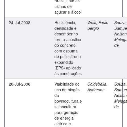
Brasil junto às
usinas de
açúcar e álcool
24-Jul-2008
Resistência,
Wolff, Paulo
Souza,
densidade e
Sérgio
Samue
desempenho
Nelson
termo-acústico
Melega
do concreto
de
com espuma
de poliestireno
expandido
(EPS) aplicado
às construções
20-Jul-2006
Viabilidade do
Coldebella,
Souza,
uso do biogás
Anderson
Samue
da
Nelson
bovinocultura e
Melega
suinocultura
de
para geração
de energia
elétrica e