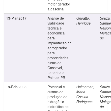
motor gerador
a gasolina
13-Mar-2017
Análise de
Gnoatto,
Souza,
viabilidade
Henrique
Samue
técnica e
Nelson
econômica
Melega
para
de
implantação de
aerogerador
para
propriedades
rurais de
Cascavel,
Londrina e
Palmas-PR
8-Feb-2008
Potencial e
Halmeman,
Souza,
custois de
Maria
Samue
produção de
Cristina
Nelson
hidrogênio
Rodrigues
Melega
eletrolítico no
de