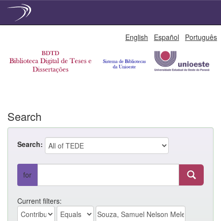
Skip
English
Español
Português
navigation
Search
Search:
for
Current filters: