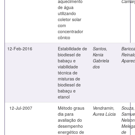
aquecimento
Camar
de água
utilizando
coletor solar
com
concentrador
cônico
12-Feb-2016
Estabilidade de
Santos,
Baricca
biodiesel de
Kenia
Reinal
babaçu e
Gabriela
Aparec
viabilidade
dos
técnica de
misturas de
biodiesel de
babaçu e
etanol
12-Jul-2007
Método graus
Vendramin,
Souza,
dia para
Aurea Lúcia
Samue
avaliação do
Nelson
desempenho
Melega
energético de
de