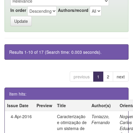
In order
Authors/record
Results 1-10 of 17 (Search time: 0.003 seconds).
previous
1
2
next
Item hits:
Issue Date
Preview
Title
Author(s)
Orient
4-Apr-2016
Caracterização
Toniazzo,
Noguei
e otimização de
Fernando
Carlos
um sistema de
Eduar