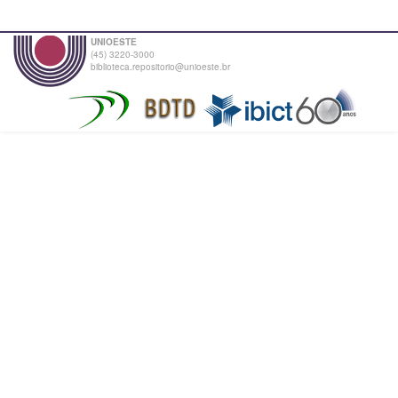
UNIOESTE
(45) 3220-3000
biblioteca.repositorio@unioeste.br