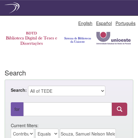
Skip
English
Español
Português
navigation
Search
Search:
for
Current filters: