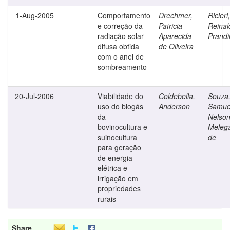
1-Aug-2005
Comportamento
Drechmer,
Ricieri,
e correção da
Patricia
Reinal
radiação solar
Aparecida
Prandi
difusa obtida
de Oliveira
com o anel de
sombreamento
20-Jul-2006
Viabilidade do
Coldebella,
Souza
uso do biogás
Anderson
Samue
da
Nelso
bovinocultura e
Melega
suinocultura
de
para geração
de energia
elétrica e
irrigação em
propriedades
rurais
Share