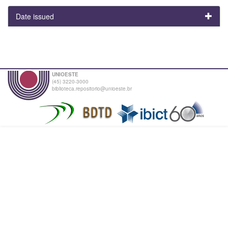
Date issued
UNIOESTE
(45) 3220-3000
biblioteca.repositorio@unioeste.br