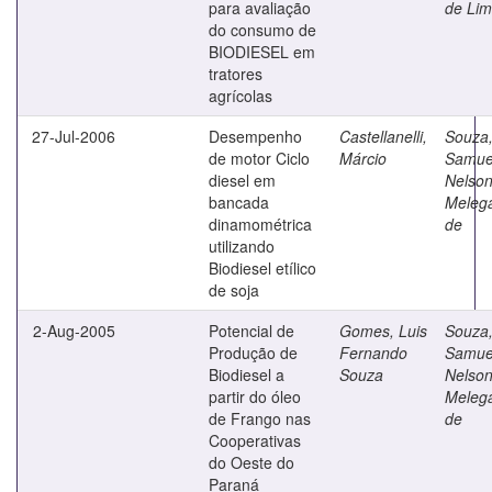
para avaliação
de Li
do consumo de
BIODIESEL em
tratores
agrícolas
27-Jul-2006
Desempenho
Castellanelli,
Souza
de motor Ciclo
Márcio
Samue
diesel em
Nelso
bancada
Melega
dinamométrica
de
utilizando
Biodiesel etílico
de soja
2-Aug-2005
Potencial de
Gomes, Luis
Souza
Produção de
Fernando
Samue
Biodiesel a
Souza
Nelso
partir do óleo
Melega
de Frango nas
de
Cooperativas
do Oeste do
Paraná