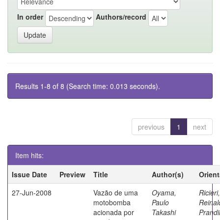
In order
Authors/record
Results 1-8 of 8 (Search time: 0.013 seconds).
previous
1
next
Item hits:
Issue Date
Preview
Title
Author(s)
Orien
27-Jun-2008
Vazão de uma
Oyama,
Ricieri,
motobomba
Paulo
Reinal
acionada por
Takashi
Prandi