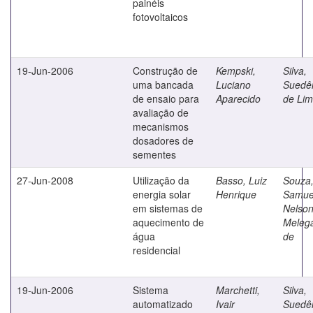
painéis
fotovoltaicos
19-Jun-2006
Construção de
Kempski,
Silva,
uma bancada
Luciano
Suedê
de ensaio para
Aparecido
de Li
avaliação de
mecanismos
dosadores de
sementes
27-Jun-2008
Utilização da
Basso, Luiz
Souza
energia solar
Henrique
Samue
em sistemas de
Nelso
aquecimento de
Melega
água
de
residencial
19-Jun-2006
Sistema
Marchetti,
Silva,
automatizado
Ivair
Suedê