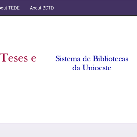
out TEDE
About BDTD