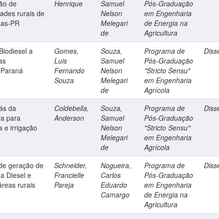
ão de
Henrique
Samuel
Pós-Graduação
ades rurais de
Nelson
em Engenharia
mas-PR
Melegari
de Energia na
de
Agricultura
Biodiesel a
Gomes,
Souza,
Programa de
Diss
as
Luis
Samuel
Pós-Graduação
 Paraná
Fernando
Nelson
"Stricto Sensu"
Souza
Melegari
em Engenharia
de
Agrícola
gás da
Coldebella,
Souza,
Programa de
Diss
ra para
Anderson
Samuel
Pós-Graduação
a e irrigação
Nelson
"Stricto Sensu"
Melegari
em Engenharia
de
Agrícola
de geração de
Schneider,
Nogueira,
Programa de
Diss
 a Diesel e
Francielle
Carlos
Pós-Graduação
áreas rurais
Pareja
Eduardo
em Engenharia
Camargo
de Energia na
Agricultura