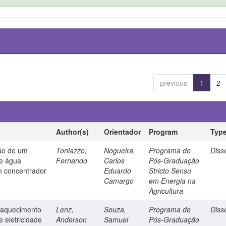
previous
1
2
Author(s)
Orientador
Program
Typ
ção de um
Toniazzo,
Nogueira,
Programa de
Diss
de água
Fernando
Carlos
Pós-Graduação
om concentrador
Eduardo
Stricto Sensu
Camargo
em Energia na
Agricultura
a aquecimento
Lenz,
Souza,
Programa de
Diss
 eletricidade
Anderson
Samuel
Pós-Graduação