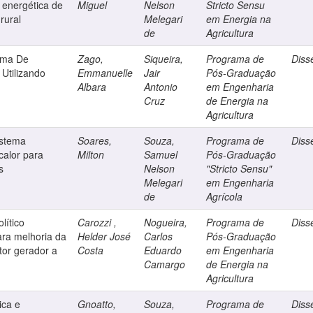
 energética de
Miguel
Nelson
Stricto Sensu
rural
Melegari
em Energia na
de
Agricultura
ema De
Zago,
Siqueira,
Programa de
Diss
 Utilizando
Emmanuelle
Jair
Pós-Graduação
Albara
Antonio
em Engenharia
Cruz
de Energia na
Agricultura
istema
Soares,
Souza,
Programa de
Diss
calor para
Milton
Samuel
Pós-Graduação
s
Nelson
"Stricto Sensu"
Melegari
em Engenharia
de
Agrícola
lítico
Carozzi ,
Nogueira,
Programa de
Diss
ara melhoria da
Helder José
Carlos
Pós-Graduação
tor gerador a
Costa
Eduardo
em Engenharia
Camargo
de Energia na
Agricultura
ica e
Gnoatto,
Souza,
Programa de
Diss