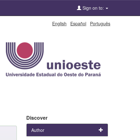
Sign on to:
English
Español
Português
Discover
Author