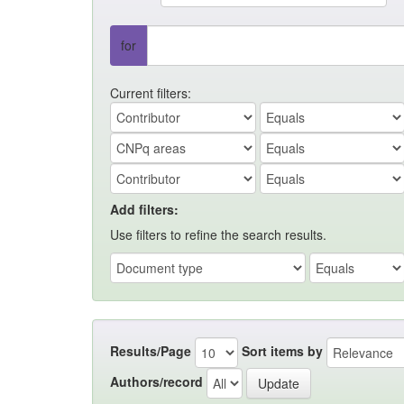
for
Current filters:
Add filters:
Use filters to refine the search results.
Results/Page
Sort items by
Authors/record