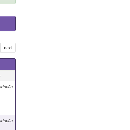
next
e
ertação
ertação