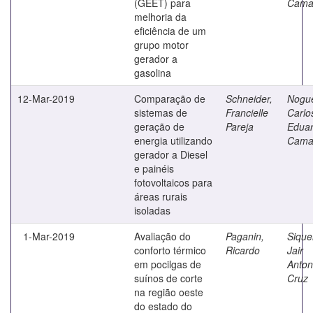
(GEET) para
Cama
melhoria da
eficiência de um
grupo motor
gerador a
gasolina
12-Mar-2019
Comparação de
Schneider,
Nogue
sistemas de
Francielle
Carlo
geração de
Pareja
Edua
energia utilizando
Cama
gerador a Diesel
e painéis
fotovoltaicos para
áreas rurais
isoladas
1-Mar-2019
Avaliação do
Paganin,
Sique
conforto térmico
Ricardo
Jair
em pocilgas de
Anton
suínos de corte
Cruz
na região oeste
do estado do