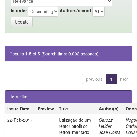
In order
Authors/record
Results 1-5 of 5 (Search time: 0.003 seconds).
previous
1
next
Item hits:
Issue Date
Preview
Title
Author(s)
Orien
22-Feb-2017
Utilização de um
Carozzi ,
Nogue
reator pirolítico
Helder
Carlo
retroalimentado
José Costa
Edua