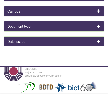
Campus
Document type
Date issued
UNIOESTE
(45) 3220-3000
biblioteca.repositorio@unioeste.br