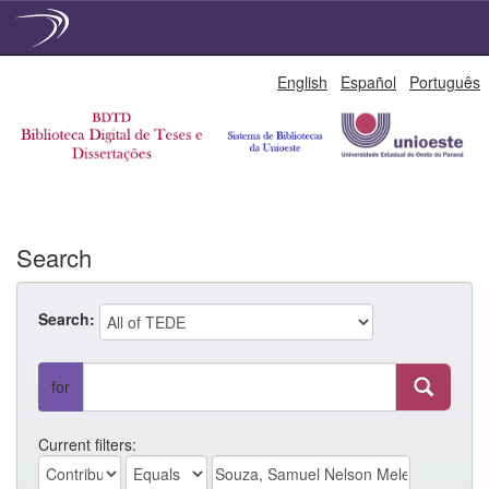
Skip
English
Español
Português
navigation
Search
Search:
for
Current filters: