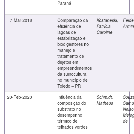
Paraná
7-Mar-2018
Comparação da
Kostaneski,
Feide
eficiência de
Patrícia
Armin
lagoas de
Caroline
estabilização e
biodigestores no
manejo e
tratamento de
dejetos em
empreendimentos
da suinocultura
no município de
Toledo – PR
20-Feb-2020
Influência da
Schmidt,
Souza
composição do
Matheus
Samu
substrato no
Nelso
desempenho
Meleg
térmico de
de
telhados verdes