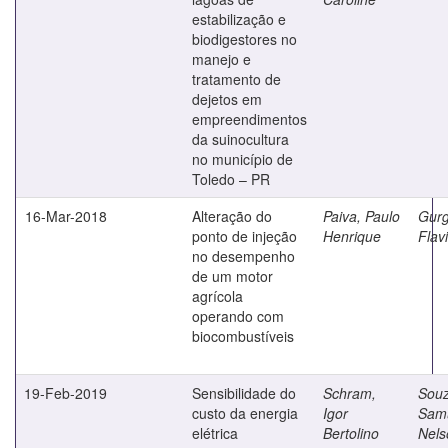
estabilização e
biodigestores no
manejo e
tratamento de
dejetos em
empreendimentos
da suinocultura
no município de
Toledo – PR
16-Mar-2018
Alteração do
Paiva, Paulo
Gurg
ponto de injeção
Henrique
Flav
no desempenho
de um motor
agrícola
operando com
biocombustíveis
19-Feb-2019
Sensibilidade do
Schram,
Souz
custo da energia
Igor
Sam
elétrica
Bertolino
Nels