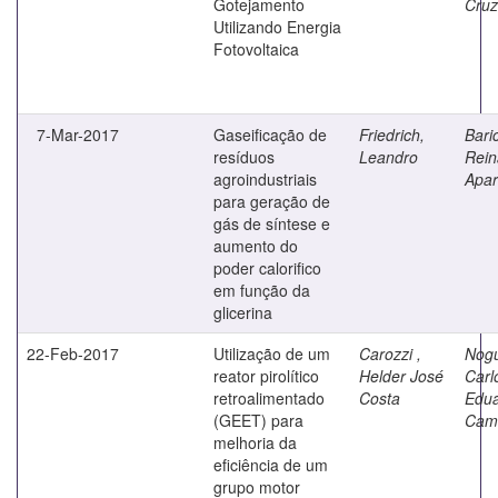
Gotejamento
Cruz
Utilizando Energia
Fotovoltaica
7-Mar-2017
Gaseificação de
Friedrich,
Baric
resíduos
Leandro
Rein
agroindustriais
Apar
para geração de
gás de síntese e
aumento do
poder calorifico
em função da
glicerina
22-Feb-2017
Utilização de um
Carozzi ,
Nogu
reator pirolítico
Helder José
Carl
retroalimentado
Costa
Edu
(GEET) para
Cam
melhoria da
eficiência de um
grupo motor