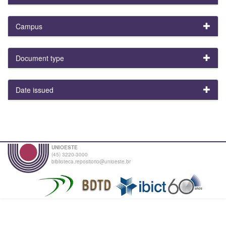
Campus
Document type
Date issued
UNIOESTE
(45) 3220-3000
biblioteca.repositorio@unioeste.br