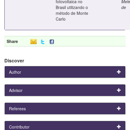
fotovoltaica no
Mele
Brasil utilizando o
de
método de Monte
Carlo
Share
Discover
Author
Advisor
Referees
Contributor