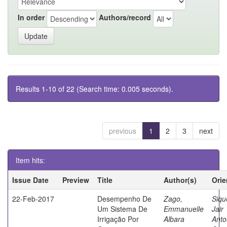
In order
Authors/record
Results 1-10 of 22 (Search time: 0.005 seconds).
previous
1
2
3
next
Item hits:
Issue Date
Preview
Title
Author(s)
Orie
22-Feb-2017
Desempenho De
Zago,
Siqu
Um Sistema De
Emmanuelle
Jair
Irrigação Por
Albara
Anto