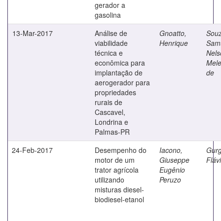
gerador a
gasolina
13-Mar-2017
Análise de
Gnoatto,
Souz
viabilidade
Henrique
Sam
técnica e
Nels
econômica para
Mele
implantação de
de
aerogerador para
propriedades
rurais de
Cascavel,
Londrina e
Palmas-PR
24-Feb-2017
Desempenho do
Iacono,
Gurg
motor de um
Giuseppe
Fláv
trator agrícola
Eugênio
utilizando
Peruzo
misturas diesel-
biodiesel-etanol