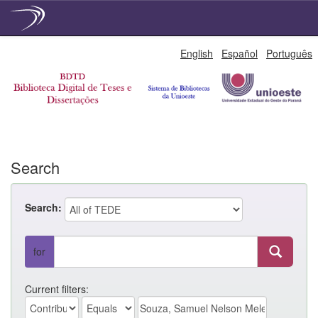
Skip
English
Español
Português
navigation
Search
Search:
for
Current filters: