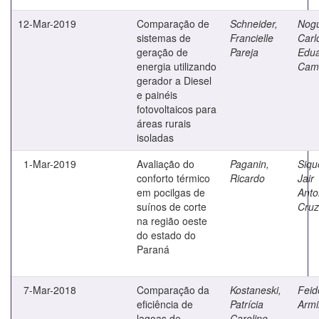
12-Mar-2019
Comparação de
Schneider,
Nogu
sistemas de
Francielle
Carl
geração de
Pareja
Edu
energia utilizando
Cam
gerador a Diesel
e painéis
fotovoltaicos para
áreas rurais
isoladas
1-Mar-2019
Avaliação do
Paganin,
Siqu
conforto térmico
Ricardo
Jair
em pocilgas de
Anto
suínos de corte
Cruz
na região oeste
do estado do
Paraná
7-Mar-2018
Comparação da
Kostaneski,
Feid
eficiência de
Patrícia
Armi
lagoas de
Caroline