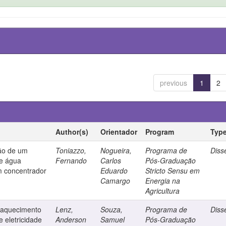
previous
1
2
Author(s)
Orientador
Program
Typ
ção de um
Toniazzo,
Nogueira,
Programa de
Diss
de água
Fernando
Carlos
Pós-Graduação
om concentrador
Eduardo
Stricto Sensu em
Camargo
Energia na
Agricultura
a aquecimento
Lenz,
Souza,
Programa de
Diss
 eletricidade
Anderson
Samuel
Pós-Graduação