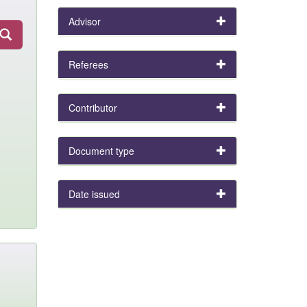
Advisor
Referees
Contributor
Document type
Date issued