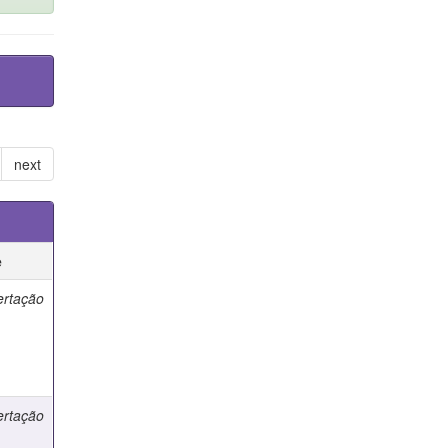
next
e
ertação
ertação