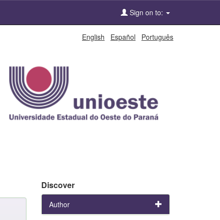
Sign on to:
English
Español
Português
Discover
Author