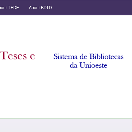
out TEDE
About BDTD