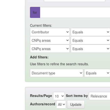
for
Current filters:
Add filters:
Use filters to refine the search results.
Results/Page
Sort items by
Authors/record