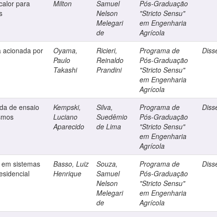
calor para
Milton
Samuel
Pós-Graduação
s
Nelson
"Stricto Sensu"
Melegari
em Engenharia
de
Agrícola
 acionada por
Oyama,
Ricieri,
Programa de
Diss
Paulo
Reinaldo
Pós-Graduação
Takashi
Prandini
"Stricto Sensu"
em Engenharia
Agrícola
da de ensaio
Kempski,
Silva,
Programa de
Diss
ismos
Luciano
Suedêmio
Pós-Graduação
Aparecido
de Lima
"Stricto Sensu"
em Engenharia
Agrícola
r em sistemas
Basso, Luiz
Souza,
Programa de
Diss
esidencial
Henrique
Samuel
Pós-Graduação
Nelson
"Stricto Sensu"
Melegari
em Engenharia
de
Agrícola