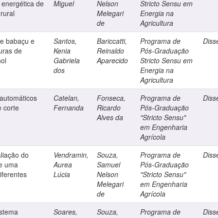
 energética de
Miguel
Nelson
Stricto Sensu em
rural
Melegari
Energia na
de
Agricultura
de babaçu e
Santos,
Bariccatti,
Programa de
Diss
turas de
Kenia
Reinaldo
Pós-Graduação
nol
Gabriela
Aparecido
Stricto Sensu em
dos
Energia na
Agricultura
automáticos
Catelan,
Fonseca,
Programa de
Diss
 corte
Fernanda
Ricardo
Pós-Graduação
Alves da
"Stricto Sensu"
em Engenharia
Agrícola
liação do
Vendramin,
Souza,
Programa de
Diss
de uma
Aurea
Samuel
Pós-Graduação
iferentes
Lúcia
Nelson
"Stricto Sensu"
Melegari
em Engenharia
de
Agrícola
istema
Soares,
Souza,
Programa de
Diss