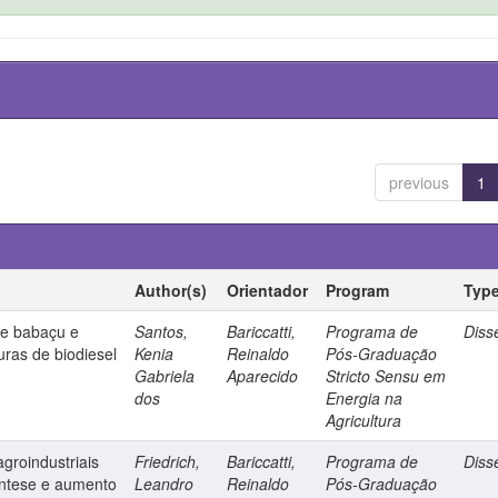
previous
1
Author(s)
Orientador
Program
Typ
de babaçu e
Santos,
Bariccatti,
Programa de
Diss
uras de biodiesel
Kenia
Reinaldo
Pós-Graduação
Gabriela
Aparecido
Stricto Sensu em
dos
Energia na
Agricultura
groindustriais
Friedrich,
Bariccatti,
Programa de
Diss
íntese e aumento
Leandro
Reinaldo
Pós-Graduação