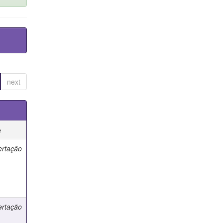
next
e
ertação
ertação