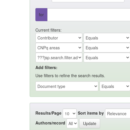
for
Current filters:
Add filters:
Use filters to refine the search results.
Results/Page
Sort items by
Authors/record