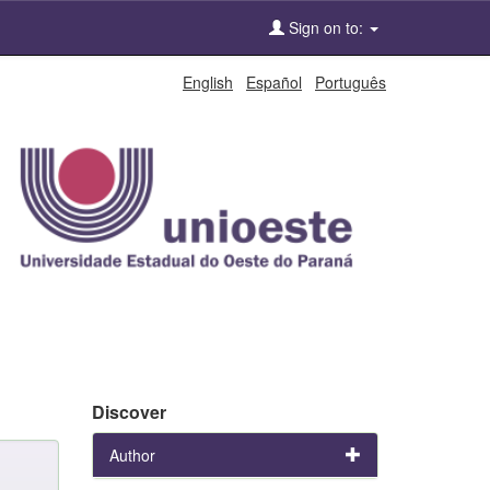
Sign on to:
English
Español
Português
Discover
Author