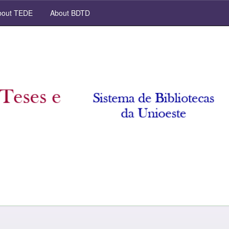
out TEDE
About BDTD