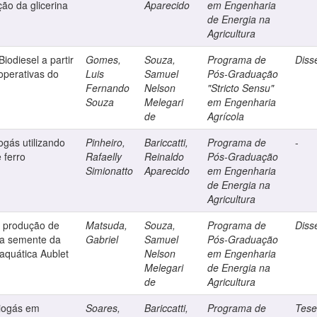
ção da glicerina
Aparecido
em Engenharia
de Energia na
Agricultura
iodiesel a partir
Gomes,
Souza,
Programa de
Diss
operativas do
Luis
Samuel
Pós-Graduação
Fernando
Nelson
"Stricto Sensu"
Souza
Melegari
em Engenharia
de
Agrícola
gás utilizando
Pinheiro,
Bariccatti,
Programa de
-
 ferro
Rafaelly
Reinaldo
Pós-Graduação
Simionatto
Aparecido
em Engenharia
de Energia na
Agricultura
e produção de
Matsuda,
Souza,
Programa de
Diss
 da semente da
Gabriel
Samuel
Pós-Graduação
aquática Aublet
Nelson
em Engenharia
Melegari
de Energia na
de
Agricultura
iogás em
Soares,
Bariccatti,
Programa de
Tes