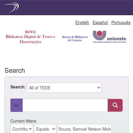
Skip
English
Español
Português
navigation
Search
Search:
for
Current filters: