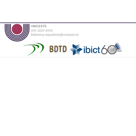
UNIOESTE
(45) 3220-3000
biblioteca.repositorio@unioeste.br