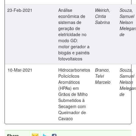
23-Feb-2021
Análise
Weirich,
Souza,
econômica de
Cintia
Samuel
sistemas de
Sabrina
Nelson
geração de
Melegar
eletricidade no
de
modo GD:
motor gerador a
biogás e painéis
fotovoltaicos
10-Mar-2021
Hidrocarbonetos
Branco,
Souza,
Policíclicos
Telvi
Samuel
Aromáticos
Marcelo
Nelson
(HPAs) em
Melegar
Grãos de Milho
de
Submetidos à
Secagem com
Queimador de
Cavaco
Share