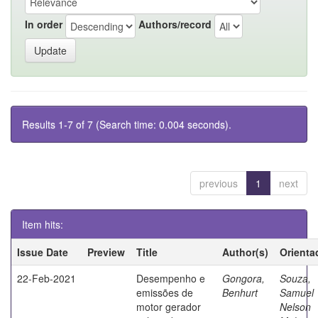
In order
Authors/record
Results 1-7 of 7 (Search time: 0.004 seconds).
previous
1
next
Item hits:
Issue Date
Preview
Title
Author(s)
Orienta
22-Feb-2021
Desempenho e
Gongora,
Souza,
emissões de
Benhurt
Samuel
motor gerador
Nelson