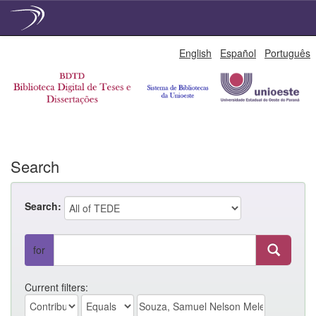
Skip
English
Español
Português
navigation
Search
Search:
for
Current filters: