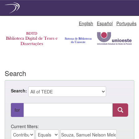
Skip
English
Español
Português
navigation
Search
Search:
for
Current filters: