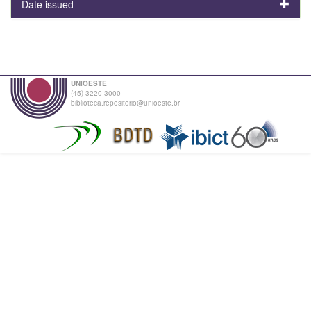
Date issued
UNIOESTE
(45) 3220-3000
biblioteca.repositorio@unioeste.br