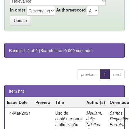
In order
Authors/record
Results 1-2 of 2 (Search time: 0.002 seconds).
previous
1
next
Item hits:
Issue Date
Preview
Title
Author(s)
Orientado
4-Mar-2021
Uso de
Meulam,
Santos,
contêiner para
Julie
Reginaldo
a otimização
Cristina
Ferreira