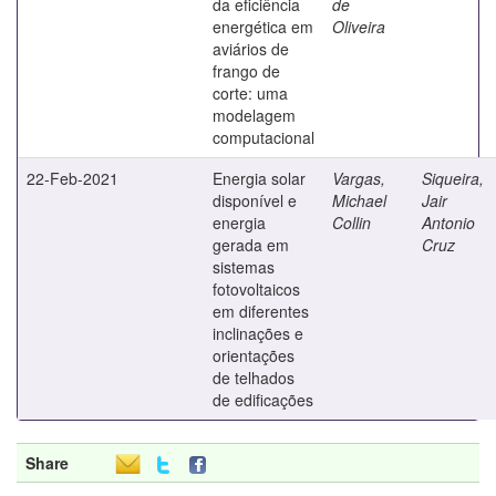
da eficiência
de
energética em
Oliveira
aviários de
frango de
corte: uma
modelagem
computacional
22-Feb-2021
Energia solar
Vargas,
Siqueira,
disponível e
Michael
Jair
energia
Collin
Antonio
gerada em
Cruz
sistemas
fotovoltaicos
em diferentes
inclinações e
orientações
de telhados
de edificações
Share