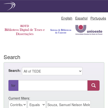
Skip
English
Español
Português
navigation
Search
Search:
for
Current filters: