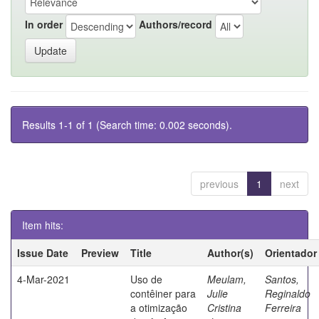
In order
Authors/record
Results 1-1 of 1 (Search time: 0.002 seconds).
previous
1
next
Item hits:
Issue Date
Preview
Title
Author(s)
Orientador
4-Mar-2021
Uso de
Meulam,
Santos,
contêiner para
Julie
Reginaldo
a otimização
Cristina
Ferreira