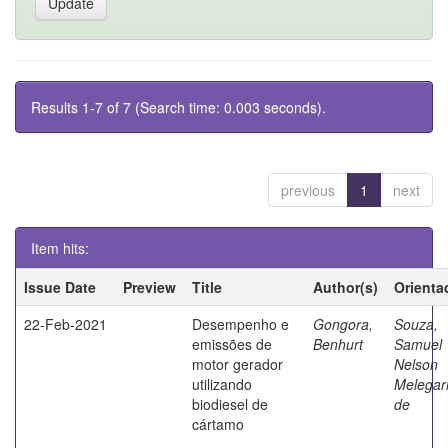
Results 1-7 of 7 (Search time: 0.003 seconds).
previous
1
next
Item hits:
Issue Date
Preview
Title
Author(s)
Orienta
22-Feb-2021
Desempenho e
Gongora,
Souza,
emissões de
Benhurt
Samuel
motor gerador
Nelson
utilizando
Melegar
biodiesel de
de
cártamo