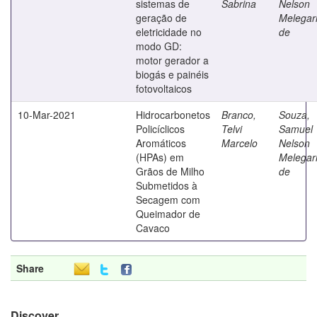
sistemas de
Sabrina
Nelson
geração de
Melegar
eletricidade no
de
modo GD:
motor gerador a
biogás e painéis
fotovoltaicos
10-Mar-2021
Hidrocarbonetos
Branco,
Souza,
Policíclicos
Telvi
Samuel
Aromáticos
Marcelo
Nelson
(HPAs) em
Melegar
Grãos de Milho
de
Submetidos à
Secagem com
Queimador de
Cavaco
Share
Discover