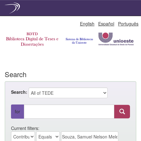
Skip
English
Español
Português
navigation
Search
Search:
for
Current filters: