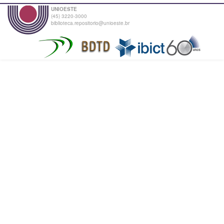
UNIOESTE
(45) 3220-3000
biblioteca.repositorio@unioeste.br