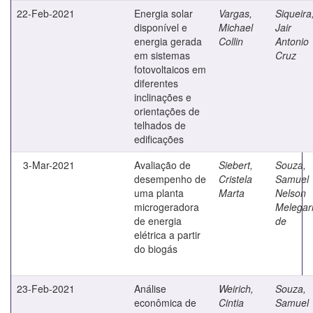
22-Feb-2021
Energia solar
Vargas,
Siqueira
disponível e
Michael
Jair
energia gerada
Collin
Antonio
em sistemas
Cruz
fotovoltaicos em
diferentes
inclinações e
orientações de
telhados de
edificações
3-Mar-2021
Avaliação de
Siebert,
Souza,
desempenho de
Cristela
Samuel
uma planta
Marta
Nelson
microgeradora
Melegar
de energia
de
elétrica a partir
do biogás
23-Feb-2021
Análise
Weirich,
Souza,
econômica de
Cintia
Samuel