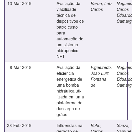
13-Mar-2019
Avaliação da
Baron, Luiz
Nogueir
viabilidade
Carlos
Carlos
técnica de
Eduard
dispositivos de
Camarg
baixo custo
para
automação de
um sistema
hidropônico
NFT
8-Mar-2018
Avaliação da
Figueiredo,
Nogueir
eficiência
João Luiz
Carlos
energética de
Fontana
Eduard
uma bomba
de
Camarg
hidráulica uti-
lizada em uma
plataforma de
descarga de
grãos
28-Feb-2019
Influências na
Bohn,
Souza,
geração de
Carlos
Samuel