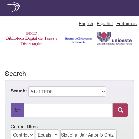
Skip
English
Español
Português
navigation
Search
Search:
for
Current filters: