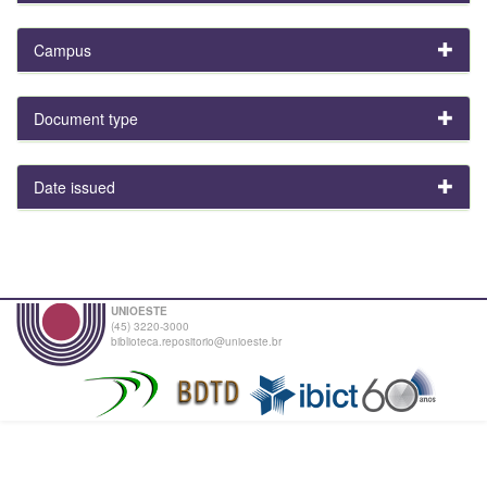
Campus
Document type
Date issued
UNIOESTE
(45) 3220-3000
biblioteca.repositorio@unioeste.br