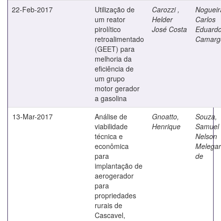
22-Feb-2017
Utilização de
Carozzi ,
Nogueir
um reator
Helder
Carlos
pirolítico
José Costa
Eduard
retroalimentado
Camarg
(GEET) para
melhoria da
eficiência de
um grupo
motor gerador
a gasolina
13-Mar-2017
Análise de
Gnoatto,
Souza,
viabilidade
Henrique
Samuel
técnica e
Nelson
econômica
Melegar
para
de
implantação de
aerogerador
para
propriedades
rurais de
Cascavel,