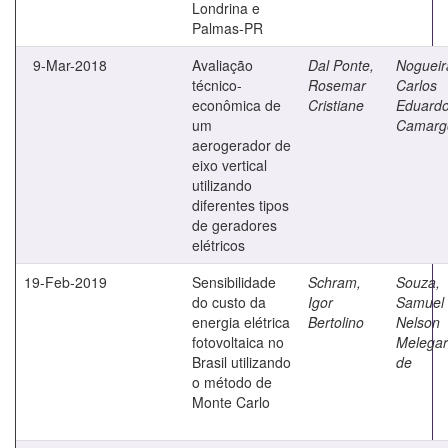
Londrina e
Palmas-PR
9-Mar-2018
Avaliação
Dal Ponte,
Nogueir
técnico-
Rosemar
Carlos
econômica de
Cristiane
Eduard
um
Camarg
aerogerador de
eixo vertical
utilizando
diferentes tipos
de geradores
elétricos
19-Feb-2019
Sensibilidade
Schram,
Souza,
do custo da
Igor
Samuel
energia elétrica
Bertolino
Nelson
fotovoltaica no
Melegar
Brasil utilizando
de
o método de
Monte Carlo