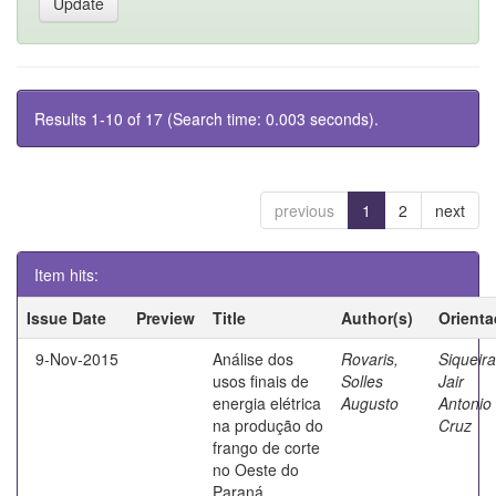
Results 1-10 of 17 (Search time: 0.003 seconds).
previous
1
2
next
Item hits:
Issue Date
Preview
Title
Author(s)
Orienta
9-Nov-2015
Análise dos
Rovaris,
Siqueira
usos finais de
Solles
Jair
energia elétrica
Augusto
Antonio
na produção do
Cruz
frango de corte
no Oeste do
Paraná