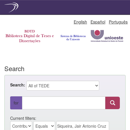
Skip
English
Español
Português
navigation
Search
Search:
for
Current filters: