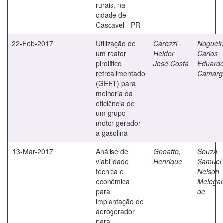
rurais, na
cidade de
Cascavel - PR
22-Feb-2017
Utilização de
Carozzi ,
Nogueir
um reator
Helder
Carlos
pirolítico
José Costa
Eduard
retroalimentado
Camarg
(GEET) para
melhoria da
eficiência de
um grupo
motor gerador
a gasolina
13-Mar-2017
Análise de
Gnoatto,
Souza,
viabilidade
Henrique
Samuel
técnica e
Nelson
econômica
Melegar
para
de
implantação de
aerogerador
para