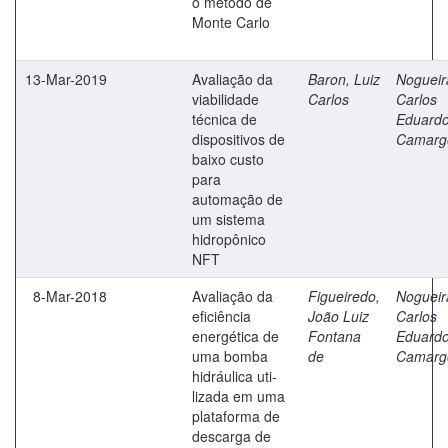
o método de
Monte Carlo
13-Mar-2019
Avaliação da
Baron, Luiz
Nogueir
viabilidade
Carlos
Carlos
técnica de
Eduard
dispositivos de
Camarg
baixo custo
para
automação de
um sistema
hidropônico
NFT
8-Mar-2018
Avaliação da
Figueiredo,
Nogueir
eficiência
João Luiz
Carlos
energética de
Fontana
Eduard
uma bomba
de
Camarg
hidráulica uti-
lizada em uma
plataforma de
descarga de