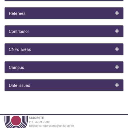
Referees
Contributor
CNPq areas
Campus
Date issued
UNIOESTE
(45) 3220-3000
biblioteca.repositorio@unioeste.br