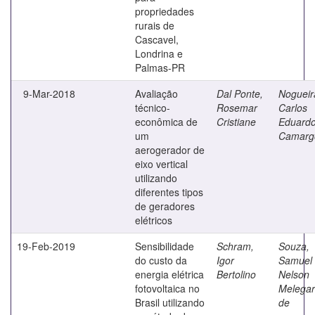
propriedades
rurais de
Cascavel,
Londrina e
Palmas-PR
9-Mar-2018
Avaliação
Dal Ponte,
Nogueir
técnico-
Rosemar
Carlos
econômica de
Cristiane
Eduard
um
Camarg
aerogerador de
eixo vertical
utilizando
diferentes tipos
de geradores
elétricos
19-Feb-2019
Sensibilidade
Schram,
Souza,
do custo da
Igor
Samuel
energia elétrica
Bertolino
Nelson
fotovoltaica no
Melegar
Brasil utilizando
de