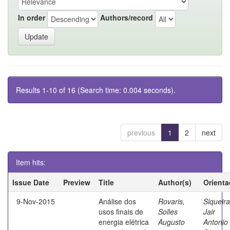
In order
Authors/record
Results 1-10 of 16 (Search time: 0.004 seconds).
previous
1
2
next
Item hits:
Issue Date
Preview
Title
Author(s)
Orienta
9-Nov-2015
Análise dos
Rovaris,
Siqueira
usos finais de
Solles
Jair
energia elétrica
Augusto
Antonio