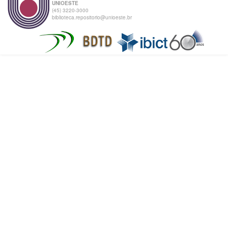
UNIOESTE
(45) 3220-3000
biblioteca.repositorio@unioeste.br