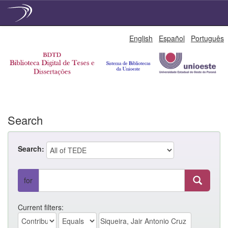
Skip
English
Español
Português
navigation
Search
Search:
for
Current filters: