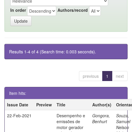
In order
Authors/record
Results 1-4 of 4 (Search time: 0.003 seconds).
previous
1
next
Item hits:
Issue Date
Preview
Title
Author(s)
Orienta
22-Feb-2021
Desempenho e
Gongora,
Souza,
emissões de
Benhurt
Samuel
motor gerador
Nelson