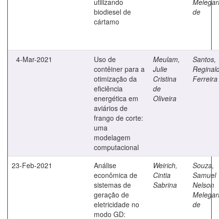
utilizando
Melegar
biodiesel de
de
cártamo
4-Mar-2021
Uso de
Meulam,
Santos,
contêiner para a
Julie
Reginal
otimização da
Cristina
Ferreira
eficiência
de
energética em
Oliveira
aviários de
frango de corte:
uma
modelagem
computacional
23-Feb-2021
Análise
Weirich,
Souza,
econômica de
Cintia
Samuel
sistemas de
Sabrina
Nelson
geração de
Melegar
eletricidade no
de
modo GD: