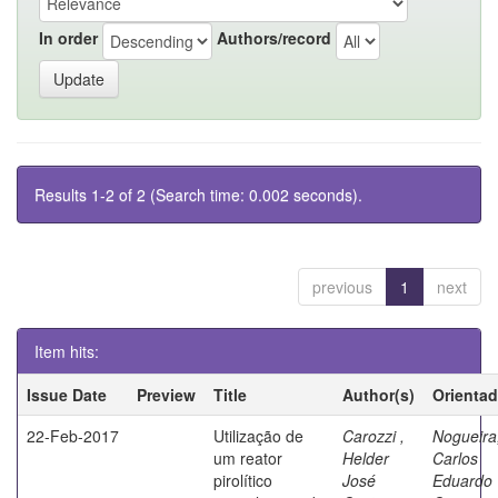
In order
Authors/record
Results 1-2 of 2 (Search time: 0.002 seconds).
previous
1
next
Item hits:
Issue Date
Preview
Title
Author(s)
Orientad
22-Feb-2017
Utilização de
Carozzi ,
Nogueira
um reator
Helder
Carlos
pirolítico
José
Eduardo