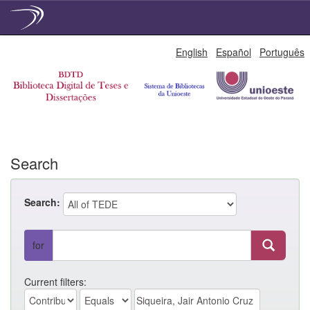
Skip
English
Español
Português
navigation
Search
Search:
for
Current filters: