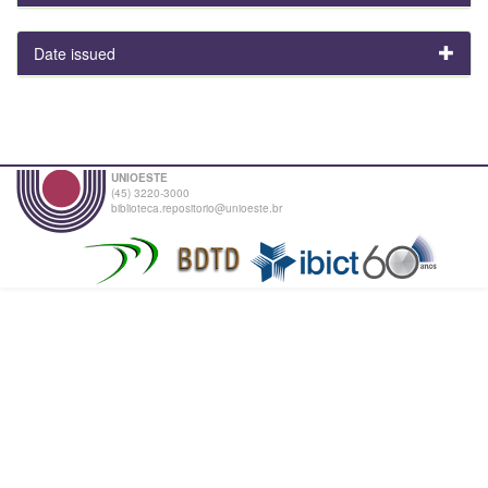
Date issued
UNIOESTE
(45) 3220-3000
biblioteca.repositorio@unioeste.br