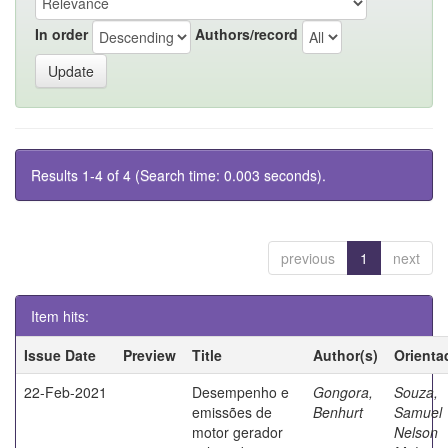
In order
Authors/record
Results 1-4 of 4 (Search time: 0.003 seconds).
previous
1
next
Item hits:
Issue Date
Preview
Title
Author(s)
Orienta
22-Feb-2021
Desempenho e
Gongora,
Souza,
emissões de
Benhurt
Samuel
motor gerador
Nelson