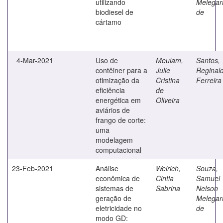
utilizando
Melegar
biodiesel de
de
cártamo
4-Mar-2021
Uso de
Meulam,
Santos,
contêiner para a
Julie
Reginal
otimização da
Cristina
Ferreira
eficiência
de
energética em
Oliveira
aviários de
frango de corte:
uma
modelagem
computacional
23-Feb-2021
Análise
Weirich,
Souza,
econômica de
Cintia
Samuel
sistemas de
Sabrina
Nelson
geração de
Melegar
eletricidade no
de
modo GD: