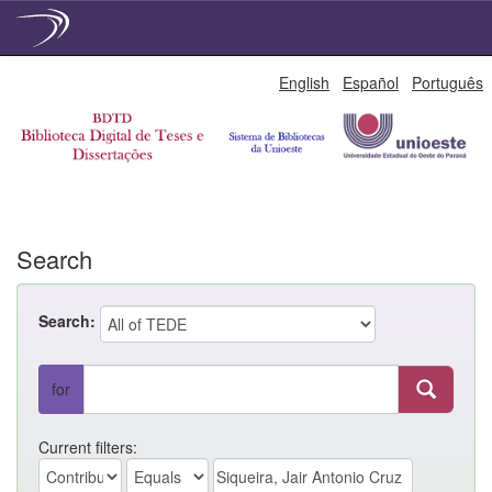
Skip
English
Español
Português
navigation
Search
Search:
for
Current filters: