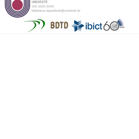
UNIOESTE
(45) 3220-3000
biblioteca.repositorio@unioeste.br