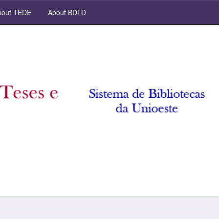
out TEDE
About BDTD