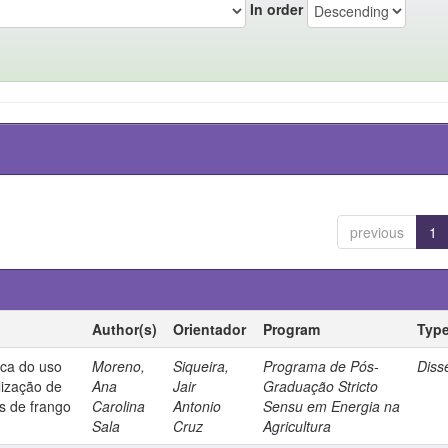
In order
previous
1
Author(s)
Orientador
Program
Typ
ica do uso
Moreno,
Siqueira,
Programa de Pós-
Diss
lização de
Ana
Jair
Graduação Stricto
os de frango
Carolina
Antonio
Sensu em Energia na
Sala
Cruz
Agricultura