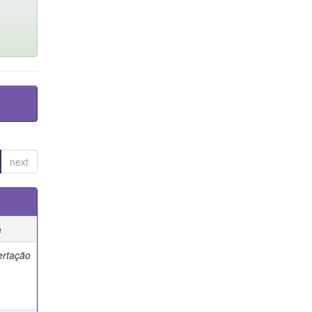
next
e
ertação