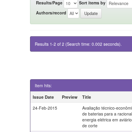
Results/Page
Sort items by
Authors/record
Results 1-2 of 2 (Search time: 0.002 seconds).
Item hits:
Issue Date
Preview
Title
24-Feb-2015
Avaliação técnico-econôm
de baterias para a raciona
energia elétrica em aviári
de corte