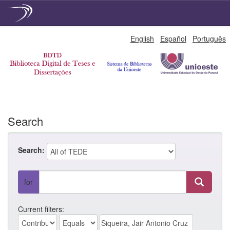
Skip
English
Español
Português
navigation
Search
Search:
for
Current filters: