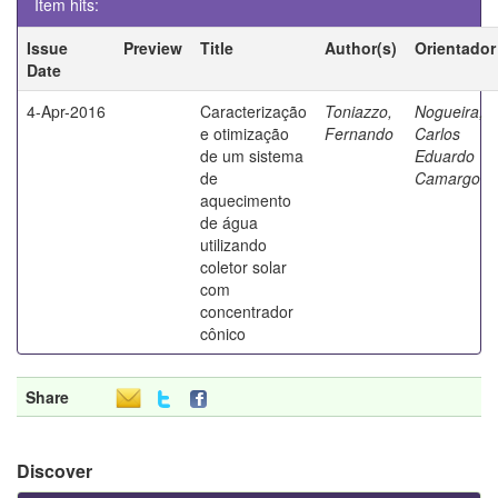
Item hits:
Issue
Preview
Title
Author(s)
Orientador
Date
4-Apr-2016
Caracterização
Toniazzo,
Nogueira,
e otimização
Fernando
Carlos
de um sistema
Eduardo
de
Camargo
aquecimento
de água
utilizando
coletor solar
com
concentrador
cônico
Share
Discover