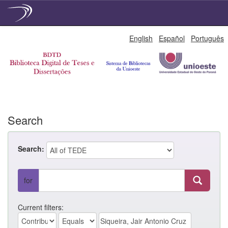
Skip
English
Español
Português
navigation
Search
Search:
for
Current filters: