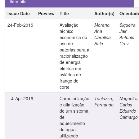
Item hits:
Issue Date
Preview
Title
Author(s)
Orientad
24-Feb-2015
Avaliação
Moreno,
Siqueira,
técnico-
Ana
Jair
econômica do
Carolina
Antonio
uso de
Sala
Cruz
baterias para a
racionalização
de energia
elétrica em
aviários de
frango de
corte
4-Apr-2016
Caracterização
Toniazzo,
Nogueira,
e otimização
Fernando
Carlos
de um sistema
Eduardo
de
Camargo
aquecimento
de água
utilizando