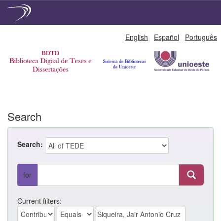
Skip
English
Español
Português
navigation
Search
Search:
for
Current filters: