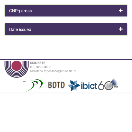
CNPq areas
Date issued
UNIOESTE
(45) 3220-3000
biblioteca.repositorio@unioeste.br