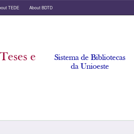
out TEDE
About BDTD