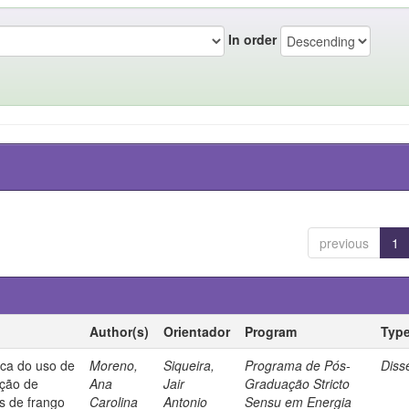
In order
previous
1
Author(s)
Orientador
Program
Typ
ica do uso de
Moreno,
Siqueira,
Programa de Pós-
Diss
ação de
Ana
Jair
Graduação Stricto
os de frango
Carolina
Antonio
Sensu em Energia