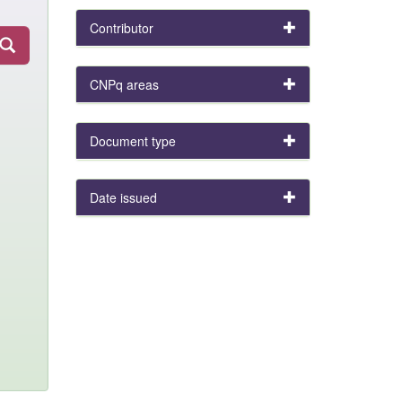
Contributor
CNPq areas
Document type
Date issued