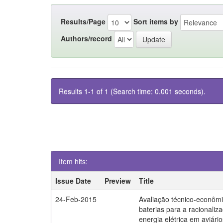
Results/Page
Sort items by
Authors/record
Results 1-1 of 1 (Search time: 0.001 seconds).
Item hits:
Issue Date
Preview
Title
24-Feb-2015
Avaliação técnico-econôm
baterias para a racionaliz
energia elétrica em aviári