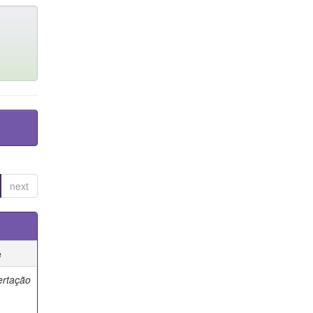
next
e
ertação