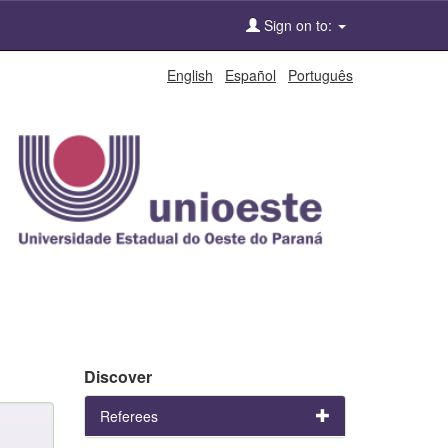
Sign on to:
English
Español
Português
Discover
Referees