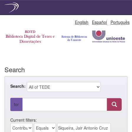
Skip
English
Español
Português
navigation
Search
Search:
for
Current filters: