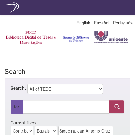
Skip
English
Español
Português
navigation
Search
Search:
for
Current filters: