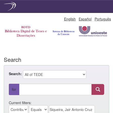
Skip
English
Español
Português
navigation
Search
Search:
for
Current filters: