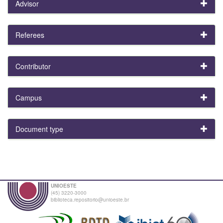
Advisor
Referees
Contributor
Campus
Document type
UNIOESTE
(45) 3220-3000
biblioteca.repositorio@unioeste.br