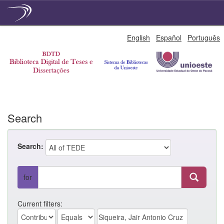
Skip
English
Español
Português
navigation
Search
Search:
for
Current filters: