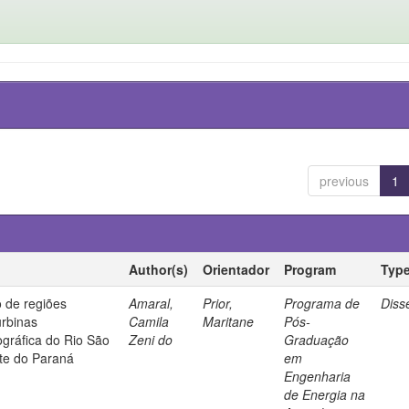
previous
1
Author(s)
Orientador
Program
Typ
 de regiões
Amaral,
Prior,
Programa de
Diss
urbinas
Camila
Maritane
Pós-
ográfica do Rio São
Zeni do
Graduação
te do Paraná
em
Engenharia
de Energia na