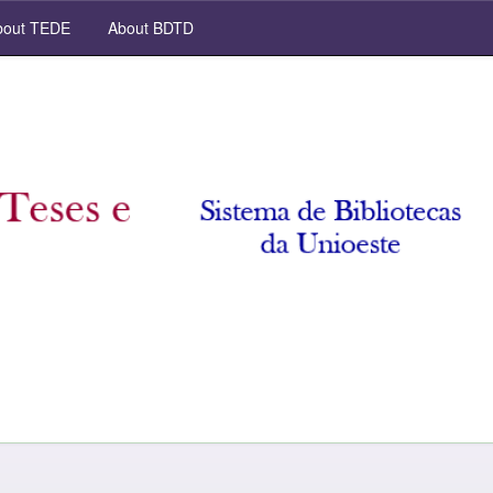
out TEDE
About BDTD