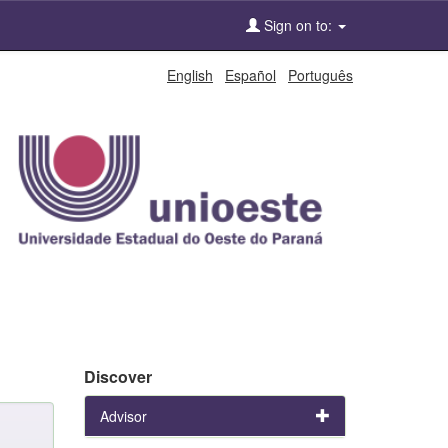
Sign on to:
English
Español
Português
Discover
Advisor