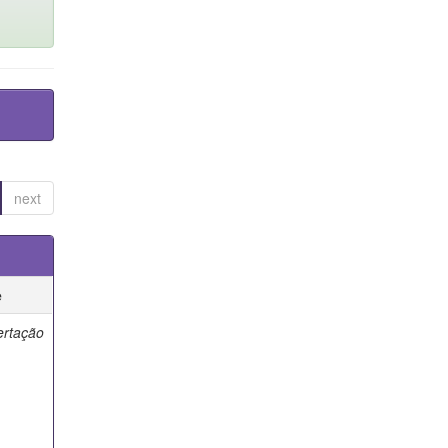
next
e
ertação