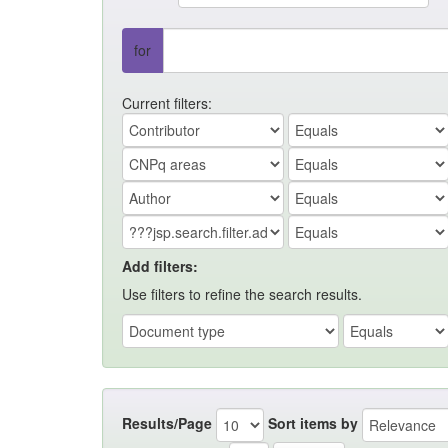
for
Current filters:
Add filters:
Use filters to refine the search results.
Results/Page
Sort items by