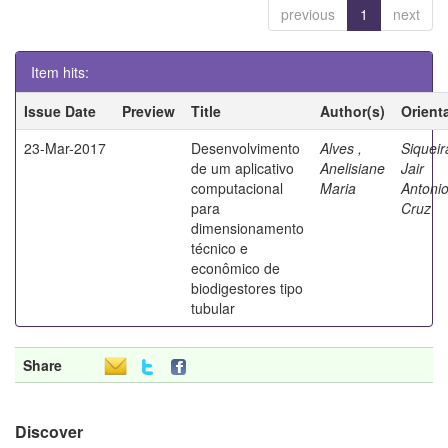
previous
1
next
Item hits:
Issue Date
Preview
Title
Author(s)
Orient
23-Mar-2017
Desenvolvimento
Alves ,
Siqueir
de um aplicativo
Anelisiane
Jair
computacional
Maria
Antoni
para
Cruz
dimensionamento
técnico e
econômico de
biodigestores tipo
tubular
Share
Discover