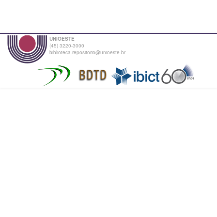
UNIOESTE
(45) 3220-3000
biblioteca.repositorio@unioeste.br