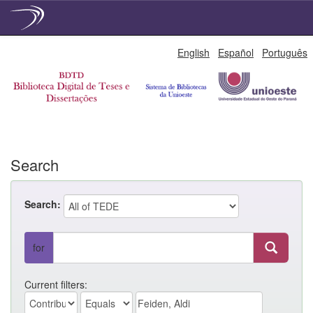
Skip
English
Español
Português
navigation
Search
Search:
for
Current filters: