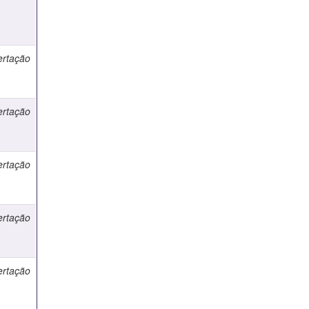
ertação
ertação
ertação
ertação
ertação