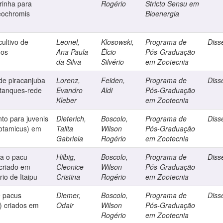
rinha para
Rogério
Stricto Sensu em
reochromis
Bioenergia
ultivo de
Leonel,
Klosowski,
Programa de
Diss
dos
Ana Paula
Élcio
Pós-Graduação
da Silva
Silvério
em Zootecnia
e piracanjuba
Lorenz,
Feiden,
Programa de
Diss
 tanques-rede
Evandro
Aldi
Pós-Graduação
Kleber
em Zootecnia
to para juvenis
Dieterich,
Boscolo,
Programa de
Diss
otamicus) em
Talita
Wilson
Pós-Graduação
Gabriela
Rogério
em Zootecnia
a o pacu
Hilbig,
Boscolo,
Programa de
Diss
criado em
Cleonice
Wilson
Pós-Graduação
io de Itaipu
Cristina
Rogério
em Zootecnia
e pacus
Diemer,
Boscolo,
Programa de
Diss
) criados em
Odair
Wilson
Pós-Graduação
Rogério
em Zootecnia