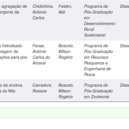
as: agregação de
Chidichima,
Feiden,
Programa de
Diss
ergente da
Antonio
Aldi
Pós-Graduação
Carlos
em
Desenvolvimento
Rural
Sustentável
o hidrolisado
Farias,
Boscolo,
Programa de
Diss
letagem de
Antônio
Wilson
Pós-Graduação
rações para pós
Carlos do
Rogério
em Recursos
Amaral
Pesqueiros e
Engenharia de
Pesca
o da enzima
Carradore,
Boscolo,
Programa de
Diss
a do Nilo
Rosane
Wilson
Pós-Graduação
Rogério
em Zootecnia