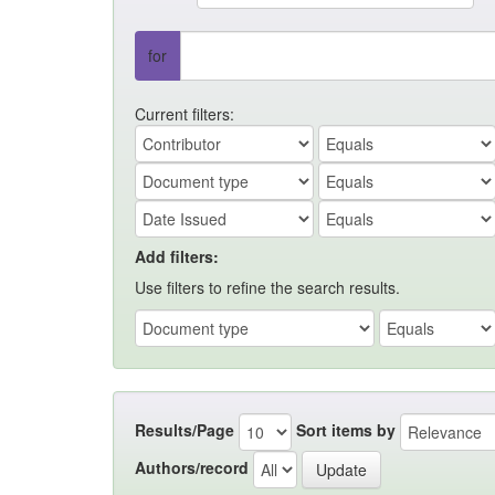
for
Current filters:
Add filters:
Use filters to refine the search results.
Results/Page
Sort items by
Authors/record