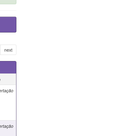
next
e
ertação
ertação