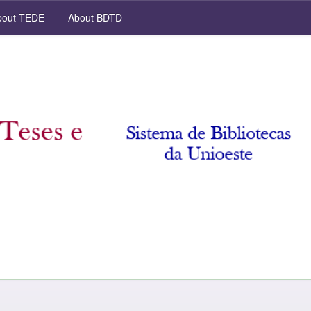
out TEDE
About BDTD