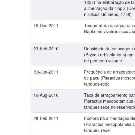
1857) na elaboração de fa
alimentação da tilápia (O
niloticus Linnaeus, 1758)
15-Dec-2011
Temperatura da água em c
tilápia em viveiros escava
23-Feb-2010
Densidade de estocagem d
(Brycon orbigniannus) em
de pequeno volume
30-Jun-2011
Frequência de arraçoamen
de pacu (Piaractus mesop
tanques-rede
16-Aug-2010
Taxa de arraçoamento par
Piaractus mesopotamicus 
tanques-rede no reservatór
28-Feb-2011
Fósforo na alimentação d
(Piaractus mesopotamicus
tanques-rede