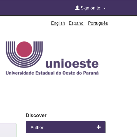
Sign on to:
English
Español
Português
Discover
Author