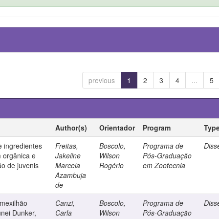
previous
1
2
3
4
...
5
Author(s)
Orientador
Program
Typ
e ingredientes
Freitas,
Boscolo,
Programa de
Diss
m orgânica e
Jakeline
Wilson
Pós-Graduação
ão de juvenis
Marcela
Rogério
em Zootecnia
Azambuja
de
 mexilhão
Canzi,
Boscolo,
Programa de
Diss
nei Dunker,
Carla
Wilson
Pós-Graduação