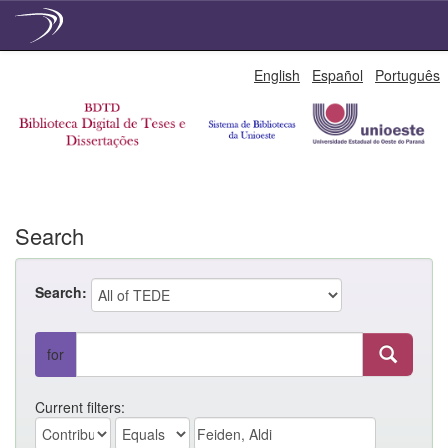
Skip
English
Español
Português
navigation
Search
Search:
for
Current filters: