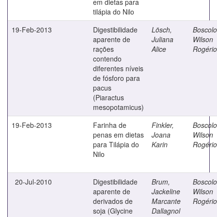
em dietas para
tilápia do Nilo
19-Feb-2013
Digestibilidade
Lösch,
Boscolo
aparente de
Juliana
Wilson
rações
Alice
Rogério
contendo
diferentes níveis
de fósforo para
pacus
(Piaractus
mesopotamicus)
19-Feb-2013
Farinha de
Finkler,
Boscolo
penas em dietas
Joana
Wilson
para Tilápia do
Karin
Rogério
Nilo
20-Jul-2010
Digestibilidade
Brum,
Boscolo
aparente de
Jackeline
Wilson
derivados de
Marcante
Rogério
soja (Glycine
Dallagnol