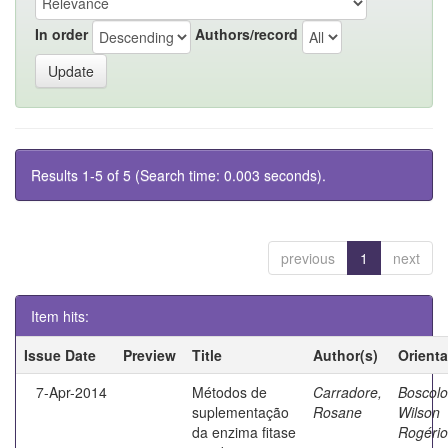
In order
Authors/record
Results 1-5 of 5 (Search time: 0.003 seconds).
previous
1
next
Item hits:
Issue Date
Preview
Title
Author(s)
Orient
7-Apr-2014
Métodos de
Carradore,
Boscolo
suplementação
Rosane
Wilson
da enzima fitase
Rogério