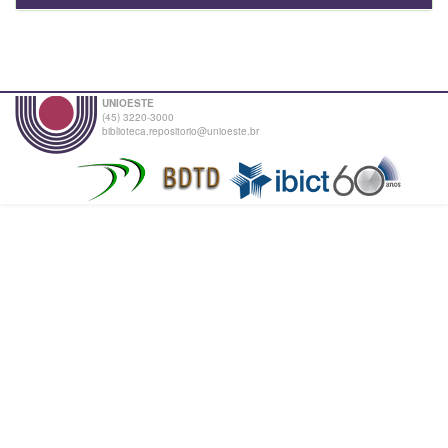
UNIOESTE
(45) 3220-3000
biblioteca.repositorio@unioeste.br