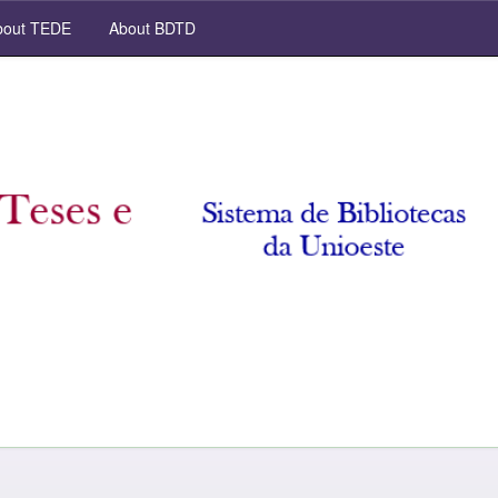
out TEDE
About BDTD