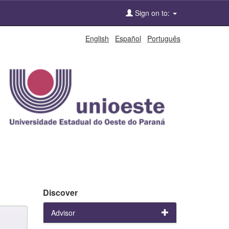
Sign on to:
English
Español
Português
Discover
Advisor