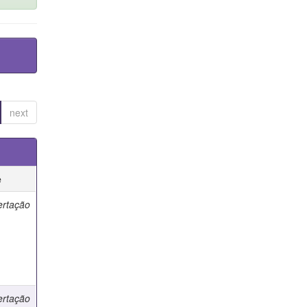
next
e
ertação
ertação