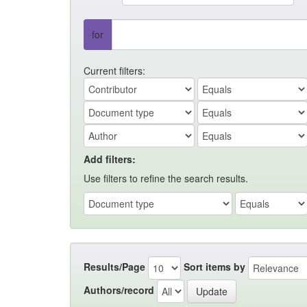
for
Current filters:
Add filters:
Use filters to refine the search results.
Results/Page
Sort items by
Authors/record