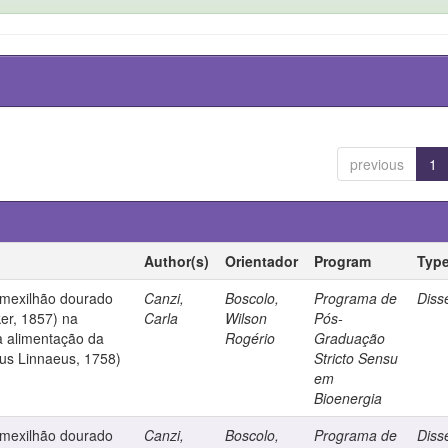
previous
1
Author(s)
Orientador
Program
Typ
o mexilhão dourado
Canzi,
Boscolo,
Programa de
Diss
er, 1857) na
Carla
Wilson
Pós-
a alimentação da
Rogério
Graduação
icus Linnaeus, 1758)
Stricto Sensu
em
Bioenergia
o mexilhão dourado
Canzi,
Boscolo,
Programa de
Diss