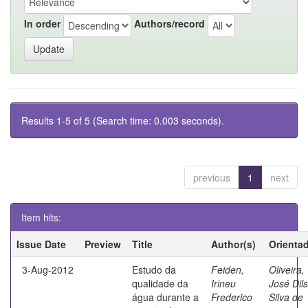
In order
Authors/record
Results 1-5 of 5 (Search time: 0.003 seconds).
previous
1
next
Item hits:
Issue Date
Preview
Title
Author(s)
Orienta
3-Aug-2012
Estudo da
Feiden,
Oliveira,
qualidade da
Irineu
José Dil
água durante a
Frederico
Silva de