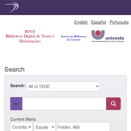
Skip
English
Español
Português
navigation
Search
Search:
for
Current filters: