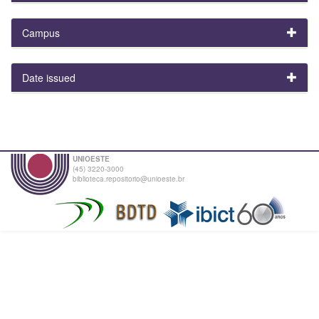
Campus
Date issued
UNIOESTE
(45) 3220-3000
biblioteca.repositorio@unioeste.br