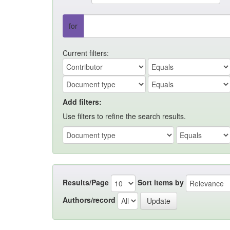
for
Current filters:
Add filters:
Use filters to refine the search results.
Results/Page
Sort items by
Authors/record