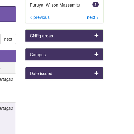
Furuya, Wilson Massamitu
3
< previous
next >
CNPq areas
next
Campus
e
Date issued
ertação
ertação