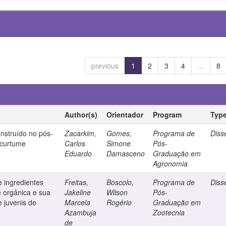
previous
1
2
3
4
...
8
Author(s)
Orientador
Program
Typ
nstruído no pós-
Zacarkim,
Gomes,
Programa de
Diss
 curtume
Carlos
Simone
Pós-
Eduardo
Damasceno
Graduação em
Agronomia
e ingredientes
Freitas,
Boscolo,
Programa de
Diss
m orgânica e sua
Jakeline
Wilson
Pós-
e juvenis de
Marcela
Rogério
Graduação em
Azambuja
Zootecnia
de