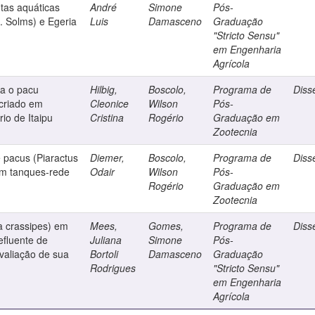
itas aquáticas
André
Simone
Pós-
. Solms) e Egeria
Luis
Damasceno
Graduação
"Stricto Sensu"
em Engenharia
Agrícola
a o pacu
Hilbig,
Boscolo,
Programa de
Diss
criado em
Cleonice
Wilson
Pós-
io de Itaipu
Cristina
Rogério
Graduação em
Zootecnia
 pacus (Piaractus
Diemer,
Boscolo,
Programa de
Diss
em tanques-rede
Odair
Wilson
Pós-
Rogério
Graduação em
Zootecnia
a crassipes) em
Mees,
Gomes,
Programa de
Diss
efluente de
Juliana
Simone
Pós-
avaliação de sua
Bortoli
Damasceno
Graduação
Rodrigues
"Stricto Sensu"
em Engenharia
Agrícola