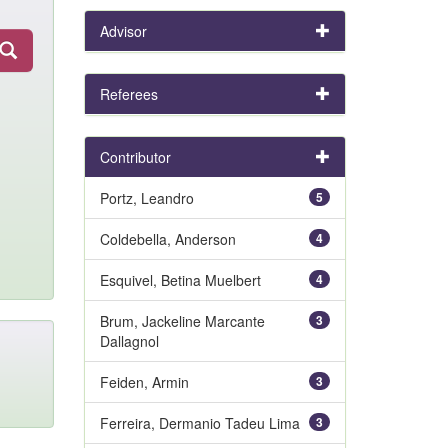
Advisor
Referees
Contributor
Portz, Leandro
5
Coldebella, Anderson
4
Esquivel, Betina Muelbert
4
Brum, Jackeline Marcante
3
Dallagnol
Feiden, Armin
3
Ferreira, Dermanio Tadeu Lima
3