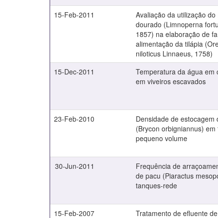
15-Feb-2011
Avaliação da utilização do
dourado (Limnoperna fortu
1857) na elaboração de fa
alimentação da tilápia (O
niloticus Linnaeus, 1758)
15-Dec-2011
Temperatura da água em cu
em viveiros escavados
23-Feb-2010
Densidade de estocagem d
(Brycon orbigniannus) em
pequeno volume
30-Jun-2011
Frequência de arraçoamen
de pacu (Piaractus mesop
tanques-rede
15-Feb-2007
Tratamento de efluente de 