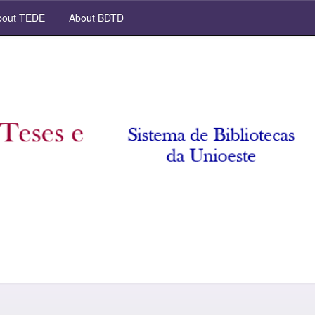
out TEDE
About BDTD