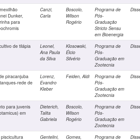
 mexilhão
Canzi,
Boscolo,
Programa de
Diss
nei Dunker,
Carla
Wilson
Pós-
rinha para
Rogério
Graduação
reochromis
Stricto Sensu
em Bioenergia
ltivo de tilápia
Leonel,
Klosowski,
Programa de
Diss
Ana Paula
Élcio
Pós-
da Silva
Silvério
Graduação em
Zootecnia
e piracanjuba
Lorenz,
Feiden, Aldi
Programa de
Diss
 tanques-rede de
Evandro
Pós-
Kleber
Graduação em
Zootecnia
to para juvenis
Dieterich,
Boscolo,
Programa de
Diss
otamicus) em
Talita
Wilson
Pós-
Gabriela
Rogério
Graduação em
Zootecnia
piscicultura
Gentelini,
Gomes,
Programa de
Diss