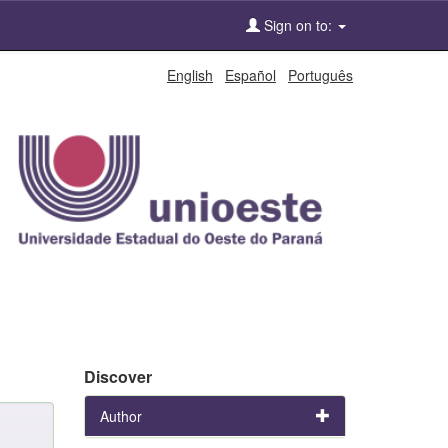
Sign on to:
English
Español
Português
Discover
Author