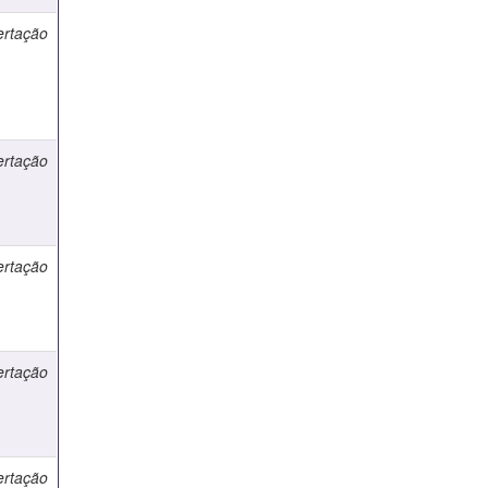
ertação
ertação
ertação
ertação
ertação