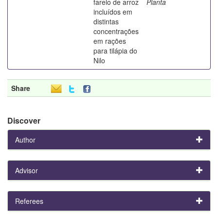
farelo de arroz
Pianta
incluídos em
distintas
concentrações
em rações
para tilápia do
Nilo
Share
Discover
Author
Advisor
Referees