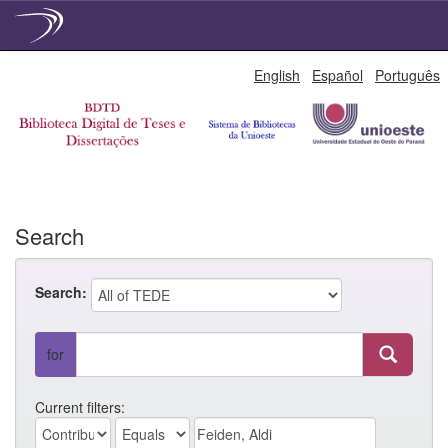
Skip
English
Español
Português
navigation
Search
Search:
for
Current filters: