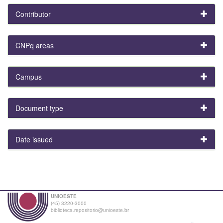
Contributor
CNPq areas
Campus
Document type
Date issued
UNIOESTE
(45) 3220-3000
biblioteca.repositorio@unioeste.br