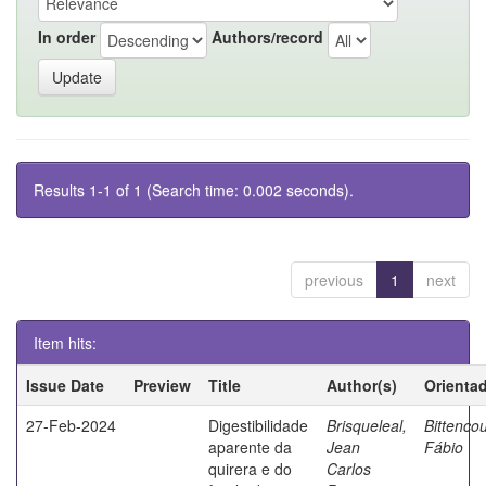
In order
Authors/record
Results 1-1 of 1 (Search time: 0.002 seconds).
previous
1
next
Item hits:
Issue Date
Preview
Title
Author(s)
Orienta
27-Feb-2024
Digestibilidade
Brisqueleal,
Bittencou
aparente da
Jean
Fábio
quirera e do
Carlos