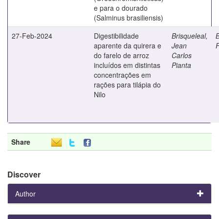
e para o dourado
(Salminus brasiliensis)
27-Feb-2024
Digestibilidade
Brisqueleal,
B
aparente da quirera e
Jean
do farelo de arroz
Carlos
incluídos em distintas
Pianta
concentrações em
rações para tilápia do
Nilo
Share
Discover
Author