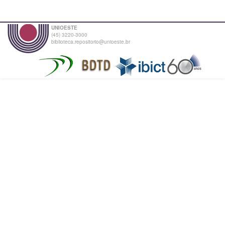
UNIOESTE
(45) 3220-3000
biblioteca.repositorio@unioeste.br