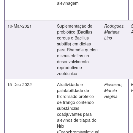
alevinagem
10-Mar-2021
Suplementação de
Rodrigues,
S
probiótico (Bacillus
Mariana
A
cereus e Bacillus
Lins
subtilis) em dietas
para Rhamdia quelen
e seus efeitos no
desenvolvimento
reprodutivo e
zootécnico
15-Dec-2022
Atratividade e
Piovesan,
B
palatabilidade de
Márcia
hidrolisado proteico
Regina
de frango contendo
substâncias
coadjuvantes para
alevinos de tilapia do
Nilo
(Oreochromisniloticus)