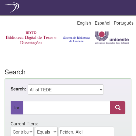
Skip
English
Español
Português
navigation
Search
Search:
for
Current filters: