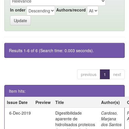
In order
Authors/record
Results 1-6 of 6 (Search time: 0.003 seconds).
previous
1
next
Item hits:
Issue Date
Preview
Title
Author(s)
6-Dec-2019
Digestibilidade
Cardoso,
F
aparente de
Marjana
A
hidrolisados proteicos
dos Santos