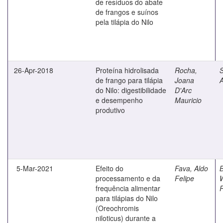
de resíduos do abate
de frangos e suínos
pela tilápia do Nilo
26-Apr-2018
Proteína hidrolisada
Rocha,
S
de frango para tilápia
Joana
A
do Nilo: digestibilidade
D'Arc
e desempenho
Mauricio
produtivo
5-Mar-2021
Efeito do
Fava, Aldo
B
processamento e da
Felipe
W
frequência alimentar
para tilápias do Nilo
(Oreochromis
niloticus) durante a