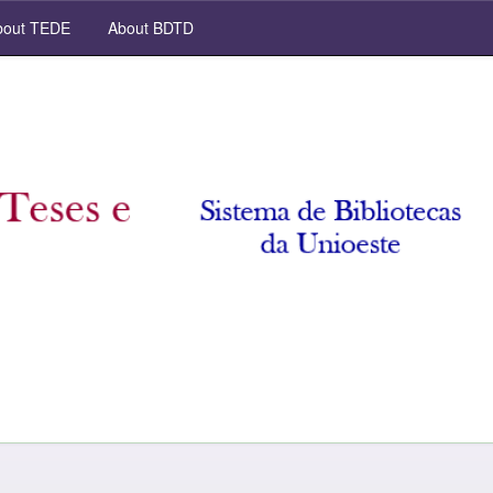
out TEDE
About BDTD