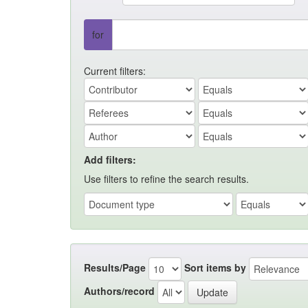
for
Current filters:
Add filters:
Use filters to refine the search results.
Results/Page
Sort items by
Authors/record