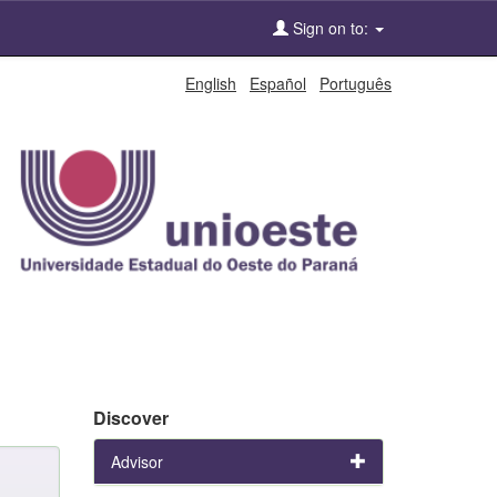
Sign on to:
English
Español
Português
Discover
Advisor