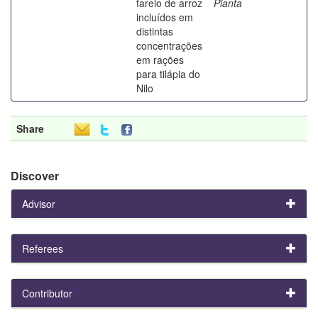
farelo de arroz
Pianta
incluídos em
distintas
concentrações
em rações
para tilápia do
Nilo
Share
Discover
Advisor
Referees
Contributor