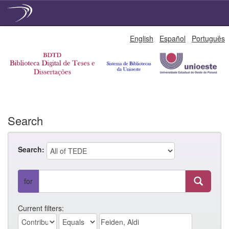
Skip
English
Español
Português
navigation
Search
Search:
for
Current filters: