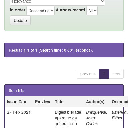
In order
Authors/record
Results 1-1 of 1 (Search time: 0.001 seconds).
previous
1
next
Item hits:
Issue Date
Preview
Title
Author(s)
Orienta
27-Feb-2024
Digestibilidade
Brisqueleal,
Bittencou
aparente da
Jean
Fábio
quirera e do
Carlos