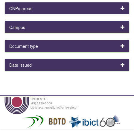
CNPq areas
Campus
Document type
Date issued
UNIOESTE
(45) 3220-3000
biblioteca.repositorio@unioeste.br