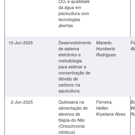
CO₂ e qualidade
da água em
piscicultura com
tecnologias
abertas
10-Jun-2025
Desenvolvimento
Macedo,
Fe
de sistema
Humberto
Al
eletrônico e
Rodrigues
metodologia
para estimar a
concentração de
dióxido de
carbono na
aquicultura
2-Jun-2025
Quitosana na
Ferreira,
Bo
alimentação de
Hellen
Wi
alevinos de
Krystiane Alves
Ro
tilapia-do-Nilo
(Oreochromis
niloticus)