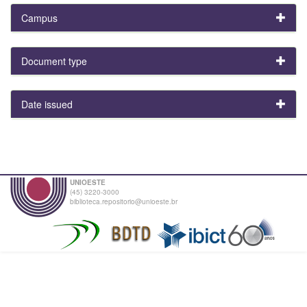
Campus
Document type
Date issued
UNIOESTE
(45) 3220-3000
biblioteca.repositorio@unioeste.br