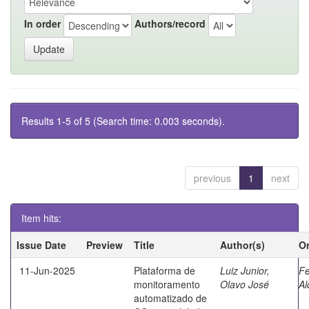
In order
Authors/record
Results 1-5 of 5 (Search time: 0.003 seconds).
previous
1
next
Item hits:
Issue Date
Preview
Title
Author(s)
Or
11-Jun-2025
Plataforma de
Luiz Junior,
Fe
monitoramento
Olavo José
Al
automatizado de