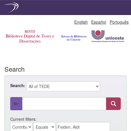
Skip
English
Español
Português
navigation
Search
Search:
for
Current filters: