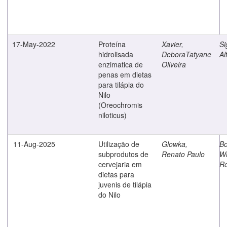
17-May-2022
Proteína
Xavier,
Si
hidrolisada
DeboraTatyane
Al
enzimatica de
Oliveira
penas em dietas
para tilápia do
Nilo
(Oreochromis
niloticus)
11-Aug-2025
Utilização de
Glowka,
Bo
subprodutos de
Renato Paulo
Wi
cervejaria em
Ro
dietas para
juvenis de tilápia
do Nilo