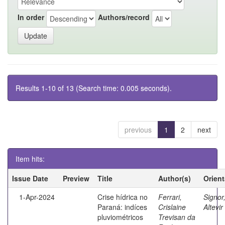
In order
Authors/record
Results 1-10 of 13 (Search time: 0.005 seconds).
previous
1
2
next
Item hits:
Issue Date
Preview
Title
Author(s)
Orien
1-Apr-2024
Crise hídrica no
Ferrari,
Signor
Paraná: indíces
Crislaine
Altevir
pluviométricos
Trevisan da