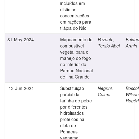
incluídos em
distintas
concentrações
em rações para
tilápia do Nilo
31-May-2024
Mapeamento de
Pezenti ,
Feiden
combustível
Tersio Abel
Armin
vegetal para o
manejo do fogo
no interior do
Parque Nacional
de Ilha Grande
13-Jun-2024
Substituição
Negrini,
Boscol
parcial da
Celma
Wilson
farinha de peixe
Rogéri
por diferentes
hidrolisados
proteicos na
dieta de
Penaeus
vannamei