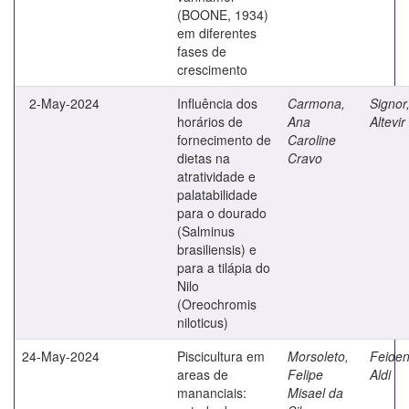
(BOONE, 1934)
em diferentes
fases de
crescimento
2-May-2024
Influência dos
Carmona,
Signor
horários de
Ana
Altevir
fornecimento de
Caroline
dietas na
Cravo
atratividade e
palatabilidade
para o dourado
(Salminus
brasiliensis) e
para a tilápia do
Nilo
(Oreochromis
niloticus)
24-May-2024
Piscicultura em
Morsoleto,
Feiden
areas de
Felipe
Aldi
mananciais:
Misael da