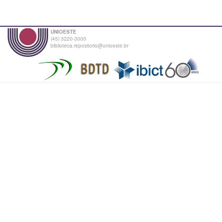
UNIOESTE
(45) 3220-3000
biblioteca.repositorio@unioeste.br