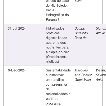
estudo de caso
Silva
do Rio Toledo,
Bacia
Hidrográfica do
Paraná 3
31-Jul-2024
Hidrolisados
Souza,
Signor
proteicos:
Herivelto
Altevir
digestibilidade
Beck de
aparente dos
nutrientes para
a tilápia-do-Nilo
(Oreochromis
niloticus)
9-Dec-2024
Sustentabilidade
Marques,
Walter,
substantiva:
Ana Beatriz
Silvan
uma análise
Goes Maia
Anita
compreensiva
de
racionalidades a
partir do
programa