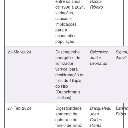
entre os anos
Rocha
de 1990 à 2021,
Ribeiro
variações,
causas e
implicações
para a
economia e
população
21-Mar-2024
Desempenho
Balcewicz
Signor
energético de
Junior,
Altevir
liofilizador
Leonardo
vertical para
desidratação de
filés de Tilápia
do Nilo
(Oreochromis
niloticus)
27-Feb-2024
Digestibilidade
Brisqueleal,
Bittenc
aparente da
Jean
Fábio
quirera e do
Carlos
farelo de arroz
Pianta