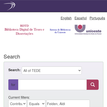
Skip
English
Español
Português
navigation
Search
Search:
for
Current filters: