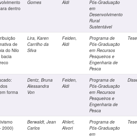
volvimento
Gomes
Aldi
Pós-Graduação
para dentro
em
Desenvolvimento
Rural
Sustentável
tribuição
Lira, Karen
Feiden,
Programa de
Tes
imativa de
Carrilho da
Aldi
Pós-Graduação
pia do Nilo
Silva
em Recursos
 bacia
Pesqueiros e
rreco
Engenharia de
Pesca
scado:
Dentz, Bruna
Feiden,
Programa de
Diss
ados
Alessandra
Aldi
Pós-Graduação
 em forma
Von
em Recursos
Pesqueiros e
Engenharia de
Pesca
tivismo
Berwaldt, Jean
Ahlert,
Programa de
Tes
– 2000)
Carlos
Alvori
Pós-Graduação
em