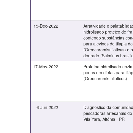
15-Dec-2022
Atratividade e palatabilid
hidrolisado proteico de fr
contendo substâncias coa
para alevinos de tilapia do
(Oreochromisniloticus) e 
dourado (Salminus brasili
17-May-2022
Proteína hidrolisada enzi
penas em dietas para tiláp
(Oreochromis niloticus)
6-Jun-2022
Diagnóstico da comunida
pescadoras artesanais do
Vila Yara, Altônia - PR