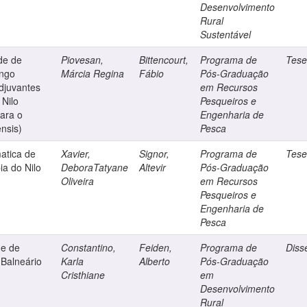
Desenvolvimento
Rural
Sustentável
ade de
Piovesan,
Bittencourt,
Programa de
Tes
ango
Márcia Regina
Fábio
Pós-Graduação
djuvantes
em Recursos
 Nilo
Pesqueiros e
para o
Engenharia de
ensis)
Pesca
matica de
Xavier,
Signor,
Programa de
Tes
ia do Nilo
DeboraTatyane
Altevir
Pós-Graduação
Oliveira
em Recursos
Pesqueiros e
Engenharia de
Pesca
de de
Constantino,
Feiden,
Programa de
Diss
 Balneário
Karla
Alberto
Pós-Graduação
Cristhiane
em
Desenvolvimento
Rural