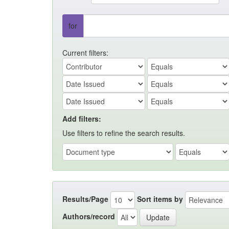
for
Current filters:
Add filters:
Use filters to refine the search results.
Results/Page
Sort items by
Authors/record