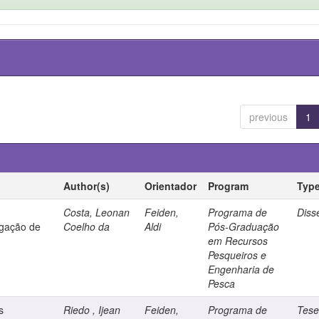
previous
1
Author(s)
Orientador
Program
Typ
Costa, Leonan
Feiden,
Programa de
Diss
egação de
Coelho da
Aldi
Pós-Graduação
em Recursos
Pesqueiros e
Engenharia de
Pesca
s
Riedo , Ijean
Feiden,
Programa de
Tes