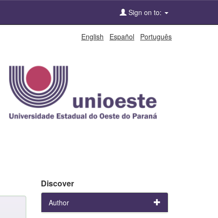
Sign on to:
English
Español
Português
Discover
Author