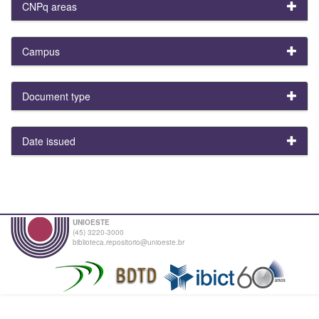
CNPq areas
Campus
Document type
Date issued
UNIOESTE
(45) 3220-3000
biblioteca.repositorio@unioeste.br