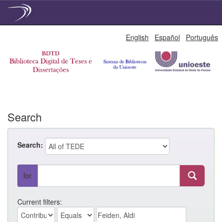
Skip
English
Español
Português
navigation
Search
Search:
for
Current filters: