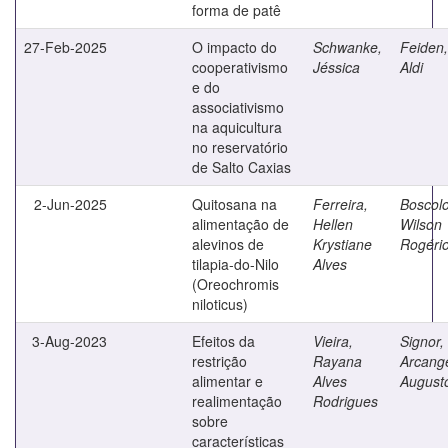
forma de patê
27-Feb-2025
O impacto do
Schwanke,
Feiden,
cooperativismo
Jéssica
Aldi
e do
associativismo
na aquicultura
no reservatório
de Salto Caxias
2-Jun-2025
Quitosana na
Ferreira,
Boscolo
alimentação de
Hellen
Wilson
alevinos de
Krystiane
Rogéri
tilapia-do-Nilo
Alves
(Oreochromis
niloticus)
3-Aug-2023
Efeitos da
Vieira,
Signor,
restrição
Rayana
Arcang
alimentar e
Alves
August
realimentação
Rodrigues
sobre
características