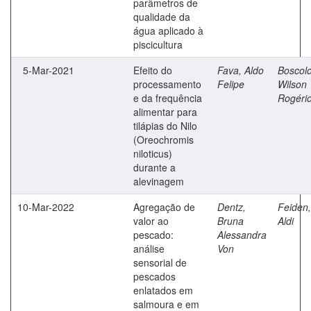
parâmetros de
qualidade da
água aplicado à
piscicultura
5-Mar-2021
Efeito do
Fava, Aldo
Boscolo
processamento
Felipe
Wilson
e da frequência
Rogéri
alimentar para
tilápias do Nilo
(Oreochromis
niloticus)
durante a
alevinagem
10-Mar-2022
Agregação de
Dentz,
Feiden,
valor ao
Bruna
Aldi
pescado:
Alessandra
análise
Von
sensorial de
pescados
enlatados em
salmoura e em