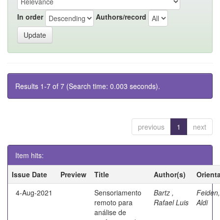
In order
Authors/record
Results 1-7 of 7 (Search time: 0.003 seconds).
previous
1
next
Item hits:
Issue Date
Preview
Title
Author(s)
Orient
4-Aug-2021
Sensoriamento
Bartz ,
Feiden,
remoto para
Rafael Luis
Aldi
análise de