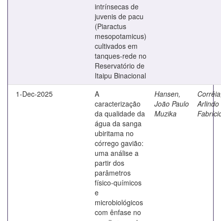
intrínsecas de
juvenis de pacu
(Piaractus
mesopotamicus)
cultivados em
tanques-rede no
Reservatório de
Itaipu Binacional
1-Dec-2025
A
Hansen,
Corrêia
caracterização
João Paulo
Arlindo
da qualidade da
Muzika
Fabríci
água da sanga
ubiritama no
córrego gavião:
uma análise a
partir dos
parâmetros
físico-químicos
e
microbiológicos
com ênfase no