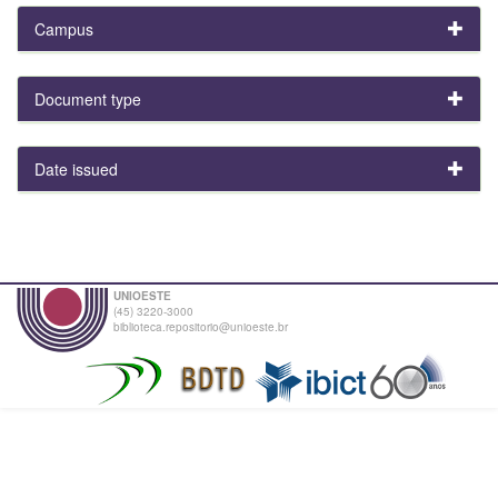
Campus
Document type
Date issued
UNIOESTE
(45) 3220-3000
biblioteca.repositorio@unioeste.br