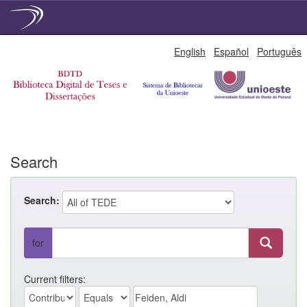
Skip
English
Español
Português
navigation
Search
Search:
for
Current filters: