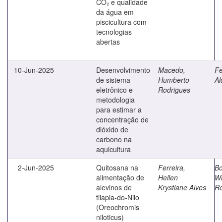
CO₂ e qualidade
da água em
piscicultura com
tecnologias
abertas
10-Jun-2025
Desenvolvimento
Macedo,
Fe
de sistema
Humberto
Al
eletrônico e
Rodrigues
metodologia
para estimar a
concentração de
dióxido de
carbono na
aquicultura
2-Jun-2025
Quitosana na
Ferreira,
Bo
alimentação de
Hellen
Wi
alevinos de
Krystiane Alves
Ro
tilapia-do-Nilo
(Oreochromis
niloticus)