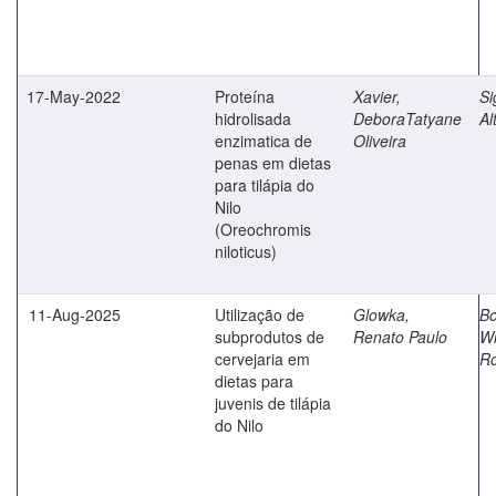
17-May-2022
Proteína
Xavier,
Si
hidrolisada
DeboraTatyane
Al
enzimatica de
Oliveira
penas em dietas
para tilápia do
Nilo
(Oreochromis
niloticus)
11-Aug-2025
Utilização de
Glowka,
Bo
subprodutos de
Renato Paulo
Wi
cervejaria em
Ro
dietas para
juvenis de tilápia
do Nilo