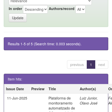
In order
Authors/record
Results 1-5 of 5 (Search time: 0.003 seconds).
previous
1
next
Item hits:
Issue Date
Preview
Title
Author(s)
Or
11-Jun-2025
Plataforma de
Luiz Junior,
Fe
monitoramento
Olavo José
Al
automatizado de