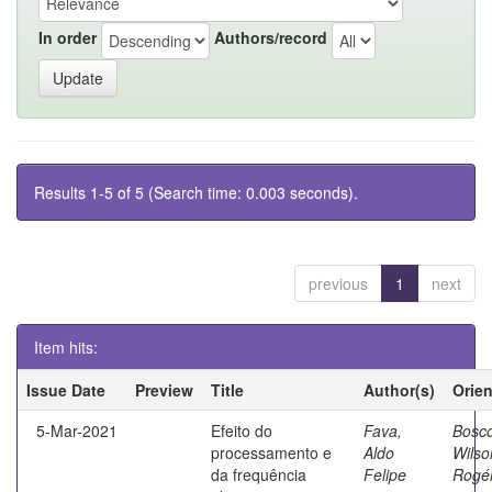
In order
Authors/record
Results 1-5 of 5 (Search time: 0.003 seconds).
previous
1
next
Item hits:
Issue Date
Preview
Title
Author(s)
Orie
5-Mar-2021
Efeito do
Fava,
Bosco
processamento e
Aldo
Wilso
da frequência
Felipe
Rogér