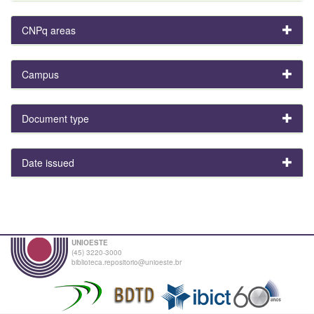
CNPq areas
Campus
Document type
Date issued
UNIOESTE
(45) 3220-3000
biblioteca.repositorio@unioeste.br