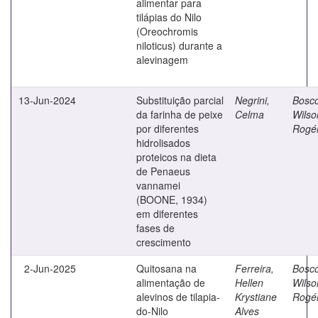
alimentar para
tilápias do Nilo
(Oreochromis
niloticus) durante a
alevinagem
13-Jun-2024
Substituição parcial
Negrini,
Bosco
da farinha de peixe
Celma
Wilso
por diferentes
Rogér
hidrolisados
proteicos na dieta
de Penaeus
vannamei
(BOONE, 1934)
em diferentes
fases de
crescimento
2-Jun-2025
Quitosana na
Ferreira,
Bosco
alimentação de
Hellen
Wilso
alevinos de tilapia-
Krystiane
Rogér
do-Nilo
Alves