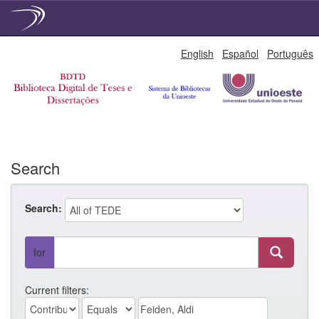
Skip
English
Español
Português
navigation
Search
Search:
for
Current filters: