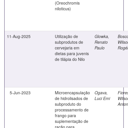
(Oreochromis
niloticus)
11-Aug-2025
Utilização de
Glowka,
Bosco
subprodutos de
Renato
Wilso
cervejaria em
Paulo
Rogér
dietas para juvenis
de tilápia do Nilo
5-Jun-2023
Microencapsulação
Ogava,
Fiore
de hidrolisados de
Luci Emi
Wilso
subproduto do
Anton
processamento de
frango para
suplementação de
ração para