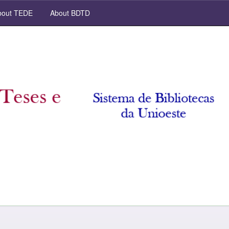
out TEDE
About BDTD