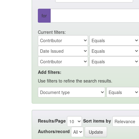
for
Current filters:
Add filters:
Use filters to refine the search results.
Results/Page
Sort items by
Authors/record