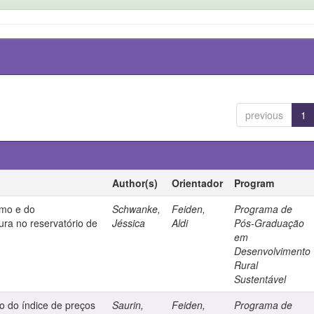
previous
1
Author(s)
Orientador
Program
smo e do
Schwanke,
Feiden,
Programa de
ura no reservatório de
Jéssica
Aldi
Pós-Graduação
em
Desenvolvimento
Rural
Sustentável
so do índice de preços
Saurin,
Feiden,
Programa de