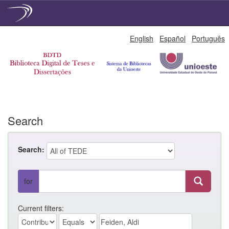
Skip
English
Español
Português
navigation
Search
Search:
for
Current filters: