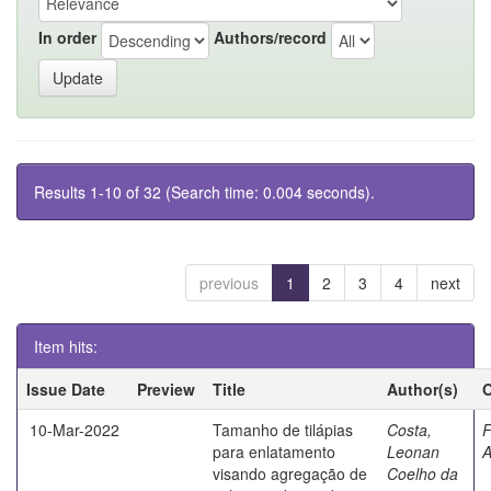
In order
Authors/record
Results 1-10 of 32 (Search time: 0.004 seconds).
previous
1
2
3
4
next
Item hits:
Issue Date
Preview
Title
Author(s)
O
10-Mar-2022
Tamanho de tilápias
Costa,
F
para enlatamento
Leonan
A
visando agregação de
Coelho da