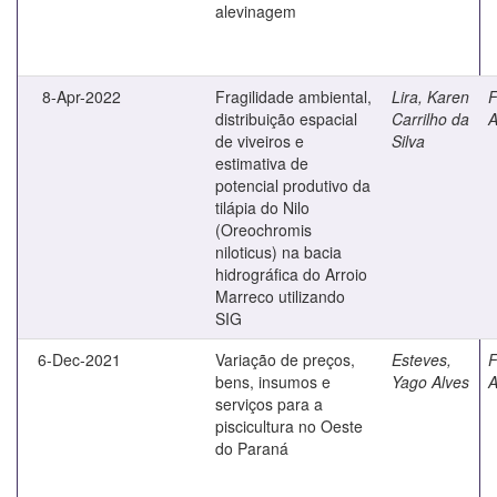
alevinagem
8-Apr-2022
Fragilidade ambiental,
Lira, Karen
F
distribuição espacial
Carrilho da
A
de viveiros e
Silva
estimativa de
potencial produtivo da
tilápia do Nilo
(Oreochromis
niloticus) na bacia
hidrográfica do Arroio
Marreco utilizando
SIG
6-Dec-2021
Variação de preços,
Esteves,
F
bens, insumos e
Yago Alves
A
serviços para a
piscicultura no Oeste
do Paraná