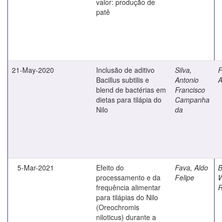
valor: produção de
patê
21-May-2020
Inclusão de aditivo
Silva,
F
Bacillus subtilis e
Antonio
A
blend de bactérias em
Francisco
dietas para tilápia do
Campanha
Nilo
da
5-Mar-2021
Efeito do
Fava, Aldo
B
processamento e da
Felipe
W
frequência alimentar
R
para tilápias do Nilo
(Oreochromis
niloticus) durante a