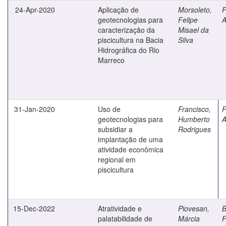
24-Apr-2020
Aplicação de
Morsoleto,
F
geotecnologias para
Felipe
A
caracterização da
Misael da
piscicultura na Bacia
Silva
Hidrográfica do Rio
Marreco
31-Jan-2020
Uso de
Francisco,
F
geotecnologias para
Humberto
A
subsidiar a
Rodrigues
implantação de uma
atividade econômica
regional em
piscicultura
15-Dec-2022
Atratividade e
Piovesan,
B
palatabilidade de
Márcia
F