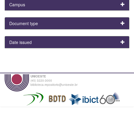
Campus
Document type
Date issued
UNIOESTE
(45) 3220-3000
biblioteca.repositorio@unioeste.br