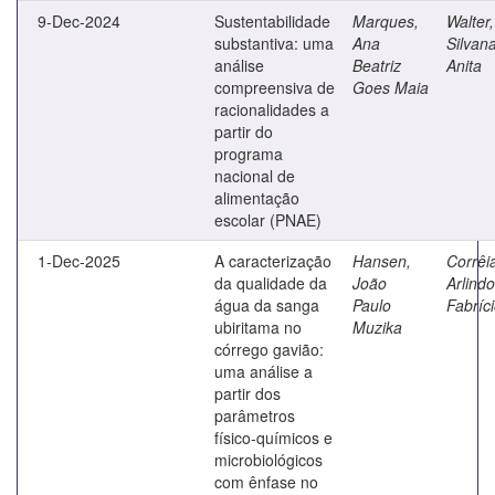
9-Dec-2024
Sustentabilidade
Marques,
Walter,
substantiva: uma
Ana
Silvan
análise
Beatriz
Anita
compreensiva de
Goes Maia
racionalidades a
partir do
programa
nacional de
alimentação
escolar (PNAE)
1-Dec-2025
A caracterização
Hansen,
Corrêi
da qualidade da
João
Arlindo
água da sanga
Paulo
Fabríc
ubiritama no
Muzika
córrego gavião:
uma análise a
partir dos
parâmetros
físico-químicos e
microbiológicos
com ênfase no