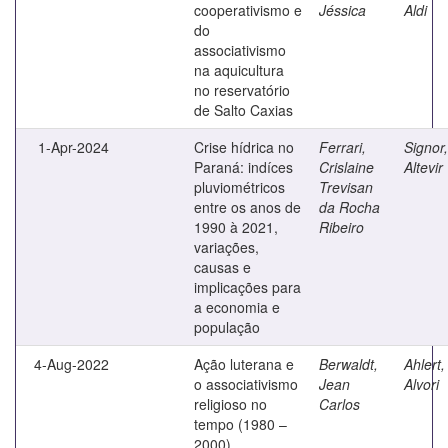
cooperativismo e
Jéssica
Aldi
do
associativismo
na aquicultura
no reservatório
de Salto Caxias
1-Apr-2024
Crise hídrica no
Ferrari,
Signor,
Paraná: indíces
Crislaine
Altevir
pluviométricos
Trevisan
entre os anos de
da Rocha
1990 à 2021,
Ribeiro
variações,
causas e
implicações para
a economia e
população
4-Aug-2022
Ação luterana e
Berwaldt,
Ahlert,
o associativismo
Jean
Alvori
religioso no
Carlos
tempo (1980 –
2000)