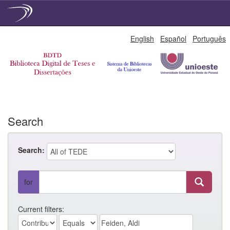
Skip
English
Español
Português
navigation
Search
Search:
for
Current filters: