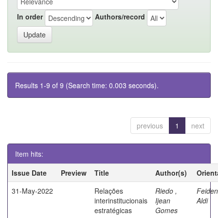
In order
Authors/record
Results 1-9 of 9 (Search time: 0.003 seconds).
previous
1
next
Item hits:
Issue Date
Preview
Title
Author(s)
Orient
31-May-2022
Relações
Riedo ,
Feiden
interinstitucionais
Ijean
Aldi
estratégicas
Gomes