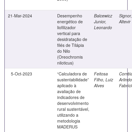
21-Mar-2024
Desempenho
Balcewicz
Signor,
energético de
Junior,
Altevir
liofilizador
Leonardo
vertical para
desidratação de
filés de Tilápia
do Nilo
(Oreochromis
niloticus)
5-Oct-2023
“Calculadora de
Feitosa
Corrêi
sustentabilidade”
Filho, Luiz
Arlindo
aplicado à
Alves
Fabríc
avaliação de
indicadores de
desenvolvimento
rural sustentável,
utilizando a
metodologia
MADERUS