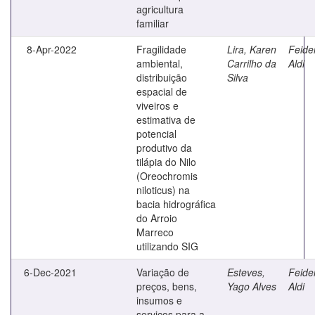
agricultura
familiar
8-Apr-2022
Fragilidade
Lira, Karen
Feide
ambiental,
Carrilho da
Aldi
distribuição
Silva
espacial de
viveiros e
estimativa de
potencial
produtivo da
tilápia do Nilo
(Oreochromis
niloticus) na
bacia hidrográfica
do Arroio
Marreco
utilizando SIG
6-Dec-2021
Variação de
Esteves,
Feide
preços, bens,
Yago Alves
Aldi
insumos e
serviços para a