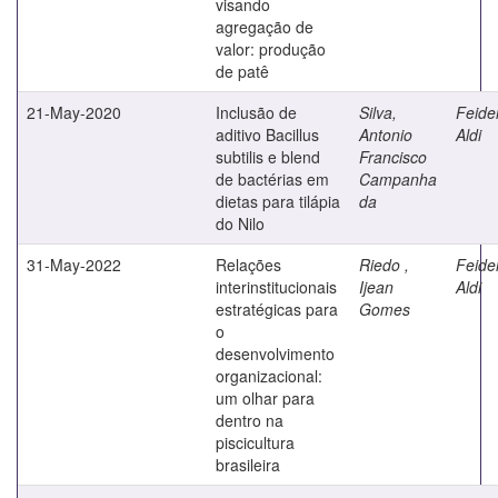
visando
agregação de
valor: produção
de patê
21-May-2020
Inclusão de
Silva,
Feide
aditivo Bacillus
Antonio
Aldi
subtilis e blend
Francisco
de bactérias em
Campanha
dietas para tilápia
da
do Nilo
31-May-2022
Relações
Riedo ,
Feide
interinstitucionais
Ijean
Aldi
estratégicas para
Gomes
o
desenvolvimento
organizacional:
um olhar para
dentro na
piscicultura
brasileira