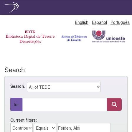
Skip
English
Español
Português
navigation
Search
Search:
for
Current filters: