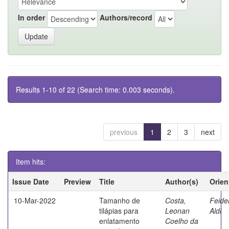
In order
Authors/record
Results 1-10 of 22 (Search time: 0.003 seconds).
previous
1
2
3
next
Item hits:
Issue Date
Preview
Title
Author(s)
Orien
10-Mar-2022
Tamanho de
Costa,
Feide
tilápias para
Leonan
Aldi
enlatamento
Coelho da