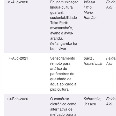
31-Aug-2020
Educomunicação,
Villalva
Feide
língua-cultura
Filho,
Aldi
guarani,
Mario
sustentabilidade
Ramão
Teko Porã:
myasãimbo’e,
avañe’ẽ ayvu-
arandu,
ñeñangareko ha
bom viver
4-Aug-2021
Sensoriamento
Bartz ,
Feide
remoto para
Rafael Luis
Aldi
análise de
parâmetros de
qualidade da
água aplicado à
piscicultura
10-Feb-2020
O comércio
Schwanke,
Feide
eletrônico como
Jéssica
Aldi
alternativa de
mercado para a