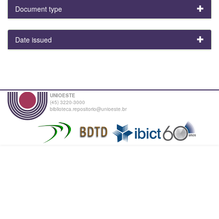
Document type
Date issued
UNIOESTE
(45) 3220-3000
biblioteca.repositorio@unioeste.br