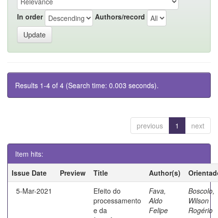
In order
Authors/record
Results 1-4 of 4 (Search time: 0.003 seconds).
previous
1
next
Item hits:
Issue Date
Preview
Title
Author(s)
Orientad
5-Mar-2021
Efeito do
Fava,
Boscolo,
processamento
Aldo
Wilson
e da
Felipe
Rogério