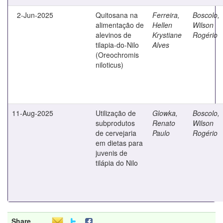
2-Jun-2025
Quitosana na
Ferreira,
Boscolo,
alimentação de
Hellen
Wilson
alevinos de
Krystiane
Rogério
tilapia-do-Nilo
Alves
(Oreochromis
niloticus)
11-Aug-2025
Utilização de
Glowka,
Boscolo,
subprodutos
Renato
Wilson
de cervejaria
Paulo
Rogério
em dietas para
juvenis de
tilápia do Nilo
Share