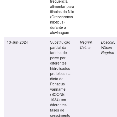
frequência
alimentar para
tilápias do Nilo
(Oreochromis
niloticus)
durante a
alevinagem
13-Jun-2024
Substituição
Negrini,
Boscolo,
parcial da
Celma
Wilson
farinha de
Rogério
peixe por
diferentes
hidrolisados
proteicos na
dieta de
Penaeus
vannamei
(BOONE,
1934) em
diferentes
fases de
crescimento