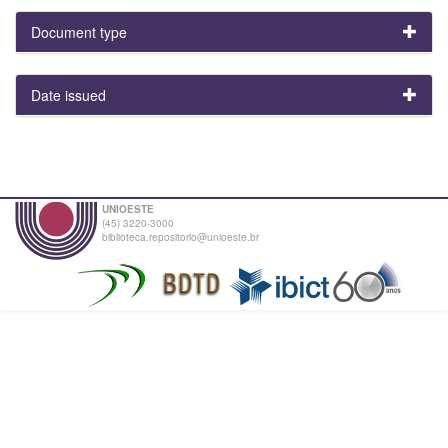
Document type
Date issued
UNIOESTE
(45) 3220-3000
biblioteca.repositorio@unioeste.br