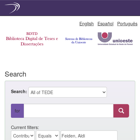
Skip
English
Español
Português
navigation
Search
Search:
for
Current filters: