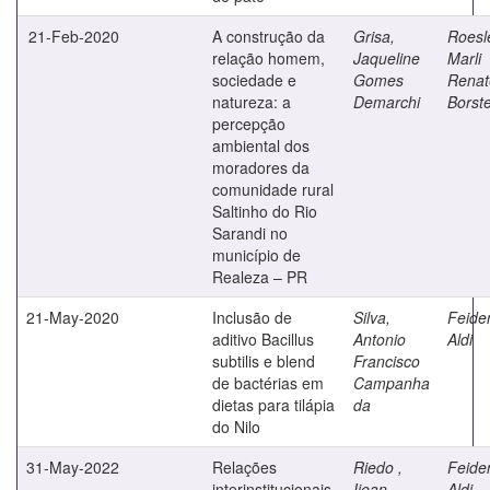
21-Feb-2020
A construção da
Grisa,
Roesle
relação homem,
Jaqueline
Marli
sociedade e
Gomes
Renat
natureza: a
Demarchi
Borste
percepção
ambiental dos
moradores da
comunidade rural
Saltinho do Rio
Sarandi no
município de
Realeza – PR
21-May-2020
Inclusão de
Silva,
Feide
aditivo Bacillus
Antonio
Aldi
subtilis e blend
Francisco
de bactérias em
Campanha
dietas para tilápia
da
do Nilo
31-May-2022
Relações
Riedo ,
Feide
interinstitucionais
Ijean
Aldi