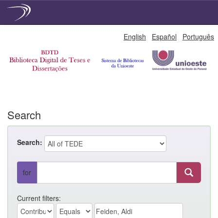
Skip
English
Español
Português
navigation
Search
Search:
for
Current filters: