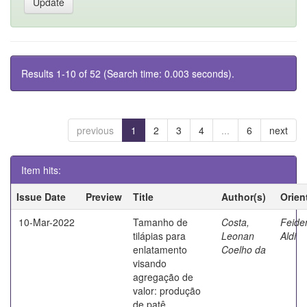
Results 1-10 of 52 (Search time: 0.003 seconds).
previous
1
2
3
4
...
6
next
Item hits:
Issue Date
Preview
Title
Author(s)
Orien
10-Mar-2022
Tamanho de
Costa,
Feide
tilápias para
Leonan
Aldi
enlatamento
Coelho da
visando
agregação de
valor: produção
de patê