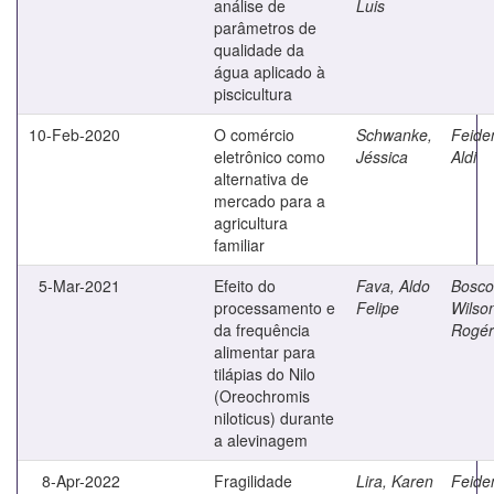
análise de
Luis
parâmetros de
qualidade da
água aplicado à
piscicultura
10-Feb-2020
O comércio
Schwanke,
Feide
eletrônico como
Jéssica
Aldi
alternativa de
mercado para a
agricultura
familiar
5-Mar-2021
Efeito do
Fava, Aldo
Bosco
processamento e
Felipe
Wilso
da frequência
Rogér
alimentar para
tilápias do Nilo
(Oreochromis
niloticus) durante
a alevinagem
8-Apr-2022
Fragilidade
Lira, Karen
Feide