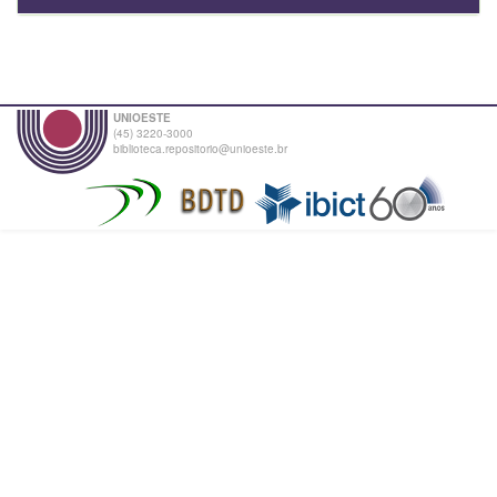
UNIOESTE
(45) 3220-3000
biblioteca.repositorio@unioeste.br