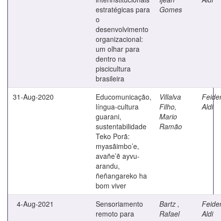
estratégicas para
Gomes
o
desenvolvimento
organizacional:
um olhar para
dentro na
piscicultura
brasileira
31-Aug-2020
Educomunicação,
Villalva
Feide
língua-cultura
Filho,
Aldi
guarani,
Mario
sustentabilidade
Ramão
Teko Porã:
myasãimbo’e,
avañe’ẽ ayvu-
arandu,
ñeñangareko ha
bom viver
4-Aug-2021
Sensoriamento
Bartz ,
Feide
remoto para
Rafael
Aldi